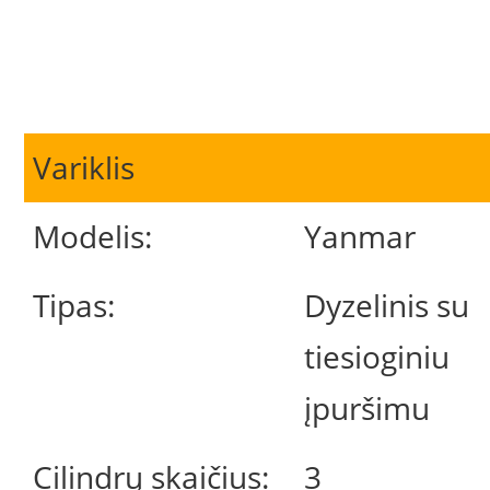
Variklis
Modelis:
Yanmar
Tipas:
Dyzelinis su
tiesioginiu
įpuršimu
Cilindrų skaičius:
3