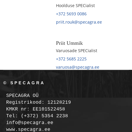
Hoolduse SPECialist
+372 5693 0086
priit.rouk@specagra.ee
Priit Ummik
Varuosade SPECialist
+372 5685 2225
varuosa@specagra.ee
© SPECAGRA
SPECAGRA OÜ
Registrikood: 12128219
KMKR nr: EE101522458
Tel: (+372) 5354 2238
info@specagra.ee
www.specagra.ee