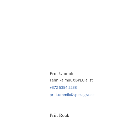
Priit Ummik
Tehnika müügiSPECialist
+372 5354 2238
priit.ummik@specagra.ee
Priit Rouk