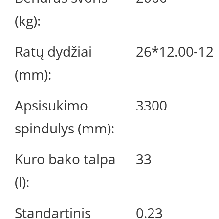
(kg):
Ratų dydžiai
26*12.00-12
(mm):
Apsisukimo
3300
spindulys (mm):
Kuro bako talpa
33
(l):
Standartinis
0.23