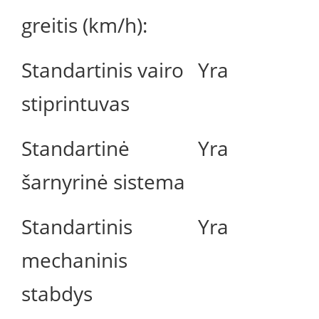
greitis (km/h):
Standartinis vairo
Yra
stiprintuvas
Standartinė
Yra
šarnyrinė sistema
Standartinis
Yra
mechaninis
stabdys