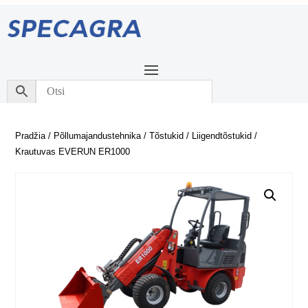
Pradžia
/
Põllumajandustehnika
/
Tõstukid
/
Liigendtõstukid
/
Krautuvas EVERUN ER1000