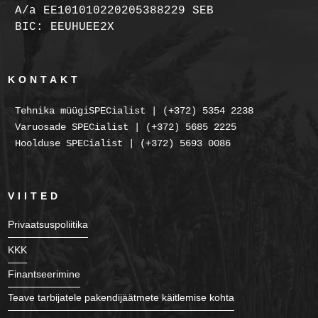
A/a EE101010220205388229 SEB
BIC: EEUHUEE2X
KONTAKT
Tehnika müügiSPECialist | (+372) 5354 2238
Varuosade SPECialist | (+372) 5685 2225
Hoolduse SPECialist | (+372) 5693 0086
VIITED
Privaatsuspoliitika
KKK
Finantseerimine
Teave tarbijatele pakendijäätmete käitlemise kohta