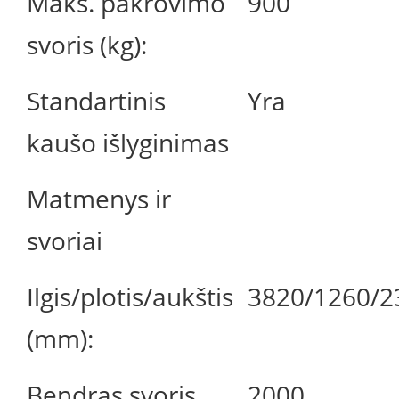
Maks. pakrovimo
900
svoris (kg):
Standartinis
Yra
kaušo išlyginimas
Matmenys ir
svoriai
Ilgis/plotis/aukštis
3820/1260/2
(mm):
Bendras svoris
2000