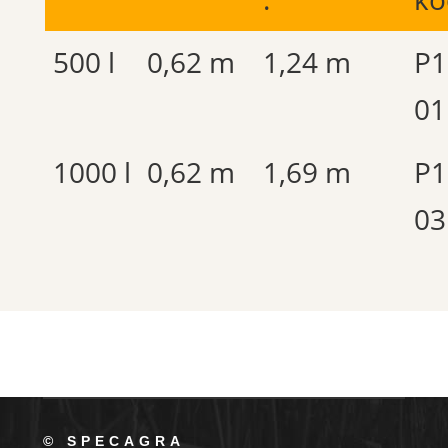
500 l
0,62 m
1,24 m
P1
01
1000 l
0,62 m
1,69 m
P1
03
© SPECAGRA