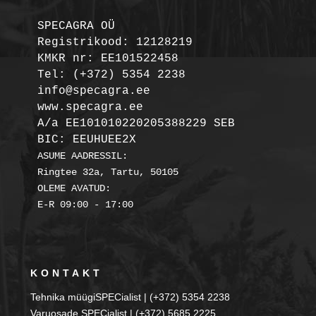
SPECAGRA OÜ
Registrikood: 12128219

KMKR nr: EE101522458
Tel: (+372) 5354 2238

info@specagra.ee

A/a EE101010220205388229 SEB

BIC: EEUHUEE2X
ASUME AADRESSIL:

Ringtee 32a, Tartu, 50105

OLEME AVATUD:

KONTAKT
Tehnika müügiSPECialist | (+372) 5354 2238
Varuosade SPECialist | (+372) 5685 2225