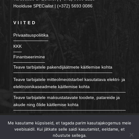
Hoolduse SPECialist | (+372) 5693 0086
VIITED
Privaatsuspoliitika
KKK
Finantseerimine
Teave tarbijatele pakendijäätmete käitlemise kohta
Teave tarbijatele mitteolmeotstarbel kasutatava elektri- ja
elektroonikaseadmete käitlemise kohta
Teave tarbijatele maksustatavate toodete, patareide ja
akude ning õlide käitlemise kohta
JÄLGI MEID
Me kasutame küpsiseid, et tagada parim kasutajakogemus meie
veebisaidil. Kui jätkate selle saidi kasutamist, eeldame, et
nõustute sellega.