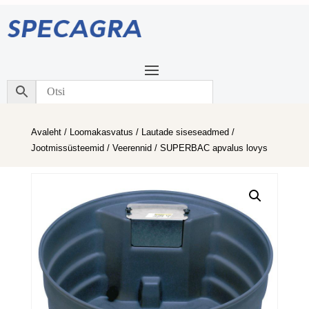
Avaleht
/
Loomakasvatus
/
Lautade siseseadmed
/
Jootmissüsteemid
/
Veerennid
/ SUPERBAC apvalus lovys