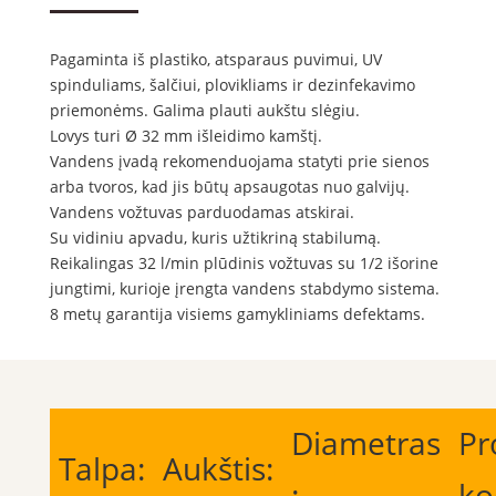
Pagaminta iš plastiko, atsparaus puvimui, UV
spinduliams, šalčiui, plovikliams ir dezinfekavimo
priemonėms. Galima plauti aukštu slėgiu.
Lovys turi Ø 32 mm išleidimo kamštį.
Vandens įvadą rekomenduojama statyti prie sienos
arba tvoros, kad jis būtų apsaugotas nuo galvijų.
Vandens vožtuvas parduodamas atskirai.
Su vidiniu apvadu, kuris užtikriną stabilumą.
Reikalingas 32 l/min plūdinis vožtuvas su 1/2 išorine
jungtimi, kurioje įrengta vandens stabdymo sistema.
8 metų garantija visiems gamykliniams defektams.
Diametras
Pr
Talpa:
Aukštis:
:
ko