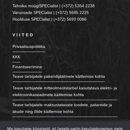
Tehnika müügiSPECialist | (+372) 5354 2238
Varuosade SPECialist | (+372) 5685 2225
Hoolduse SPECialist | (+372) 5693 0086
VIITED
Privaatsuspoliitika
KKK
Finantseerimine
Teave tarbijatele pakendijäätmete käitlemise kohta
Teave tarbijatele mitteolmeotstarbel kasutatava elektri- ja
elektroonikaseadmete käitlemise kohta
Teave tarbijatele maksustatavate toodete, patareide ja
akude ning õlide käitlemise kohta
JÄLGI MEID
Me kasutame küpsiseid, et tagada parim kasutajakogemus meie