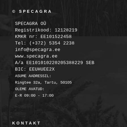
© SPECAGRA
SPECAGRA OÜ
Registrikood: 12128219

KMKR nr: EE101522458
Tel: (+372) 5354 2238

info@specagra.ee

A/a EE101010220205388229 SEB

BIC: EEUHUEE2X
ASUME AADRESSIL:

Ringtee 32a, Tartu, 50105

OLEME AVATUD:

KONTAKT