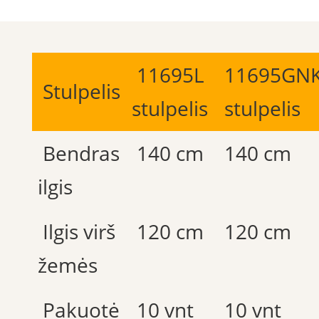
11695L
11695GN
Stulpelis
stulpelis
stulpelis
Bendras
140 cm
140 cm
ilgis
Ilgis virš
120 cm
120 cm
žemės
Pakuotė
10 vnt
10 vnt