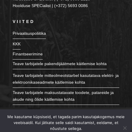
Hoolduse SPECialist | (+372) 5693 0086
VIITED
Privaatsuspoliitika
KKK
Finantseerimine
Teave tarbijatele pakendijäätmete käitlemise kohta
Teave tarbijatele mitteolmeotstarbel kasutatava elektri- ja
elektroonikaseadmete käitlemise kohta
Teave tarbijatele maksustatavate toodete, patareide ja
akude ning õlide käitlemise kohta
JÄLGI MEID
Me kasutame küpsiseid, et tagada parim kasutajakogemus meie
veebisaidil. Kui jätkate selle saidi kasutamist, eeldame, et
nõustute sellega.