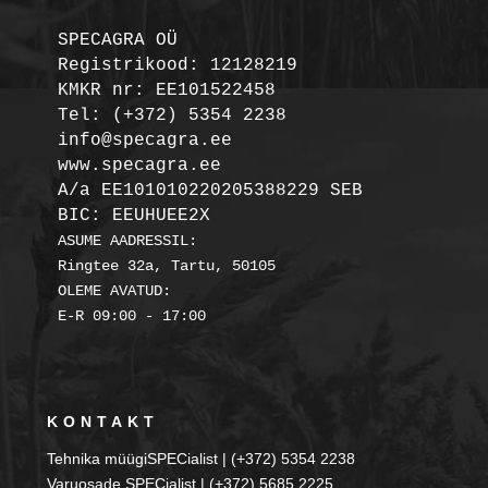
SPECAGRA OÜ
Registrikood: 12128219

KMKR nr: EE101522458
Tel: (+372) 5354 2238

info@specagra.ee

A/a EE101010220205388229 SEB

BIC: EEUHUEE2X
ASUME AADRESSIL:

Ringtee 32a, Tartu, 50105

OLEME AVATUD:

KONTAKT
Tehnika müügiSPECialist | (+372) 5354 2238
Varuosade SPECialist | (+372) 5685 2225