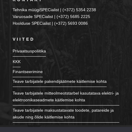
Tehnika müügiSPECialist | (+372) 5354 2238
Varuosade SPECialist | (+372) 5685 2225
Hoolduse SPECialist | (+372) 5693 0086
VIITED
Privaatsuspoliitika
KKK
Finantseerimine
Teave tarbijatele pakendijäätmete käitlemise kohta
Teave tarbijatele mitteolmeotstarbel kasutatava elektri- ja
elektroonikaseadmete käitlemise kohta
Teave tarbijatele maksustatavate toodete, patareide ja
akude ning õlide käitlemise kohta