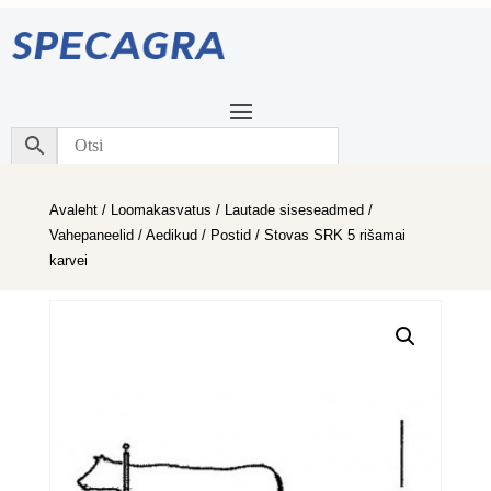
Avaleht
/
Loomakasvatus
/
Lautade siseseadmed
/
Vahepaneelid / Aedikud / Postid
/ Stovas SRK 5 rišamai
karvei