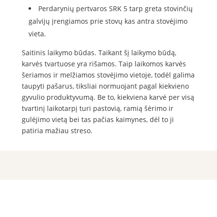
Perdarynių pertvaros SRK 5 tarp greta stovinčių
galvijų įrengiamos prie stovų kas antra stovėjimo
vieta.
Saitinis laikymo būdas. Taikant šį laikymo būdą,
karvės tvartuose yra rišamos. Taip laikomos karvės
šeriamos ir melžiamos stovėjimo vietoje, todėl galima
taupyti pašarus, tiksliai normuojant pagal kiekvieno
gyvulio produktyvumą. Be to, kiekviena karvė per visą
tvartinį laikotarpį turi pastovią, ramią šėrimo ir
gulėjimo vietą bei tas pačias kaimynes, dėl to ji
patiria mažiau streso.