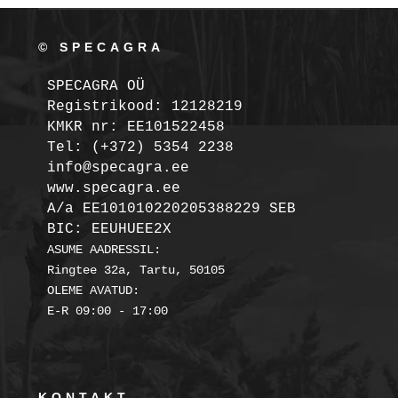
© SPECAGRA
SPECAGRA OÜ
Registrikood: 12128219

KMKR nr: EE101522458
Tel: (+372) 5354 2238

info@specagra.ee

A/a EE101010220205388229 SEB

BIC: EEUHUEE2X
ASUME AADRESSIL:

Ringtee 32a, Tartu, 50105

OLEME AVATUD:

KONTAKT