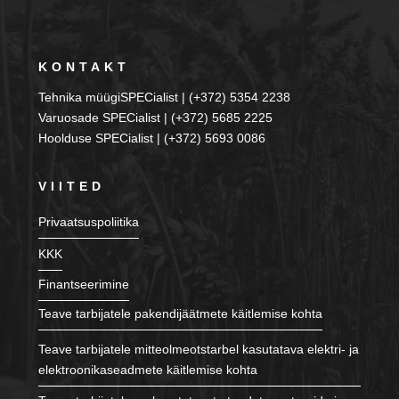
KONTAKT
Tehnika müügiSPECialist | (+372) 5354 2238
Varuosade SPECialist | (+372) 5685 2225
Hoolduse SPECialist | (+372) 5693 0086
VIITED
Privaatsuspoliitika
KKK
Finantseerimine
Teave tarbijatele pakendijäätmete käitlemise kohta
Teave tarbijatele mitteolmeotstarbel kasutatava elektri- ja
elektroonikaseadmete käitlemise kohta