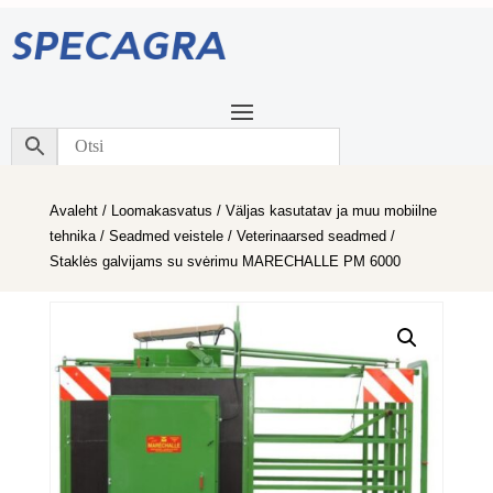
Avaleht
/
Loomakasvatus
/
Väljas kasutatav ja muu mobiilne
tehnika
/
Seadmed veistele
/
Veterinaarsed seadmed
/
Staklės galvijams su svėrimu MARECHALLE PM 6000