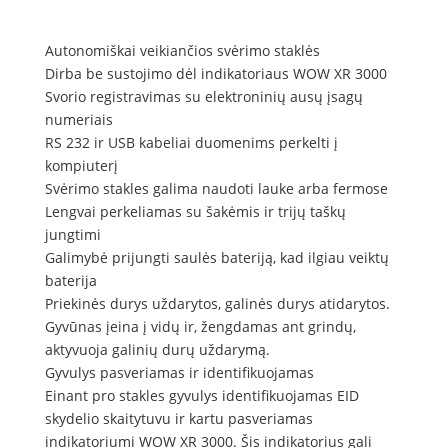
Autonomiškai veikiančios svėrimo staklės
Dirba be sustojimo dėl indikatoriaus WOW XR 3000
Svorio registravimas su elektroninių ausų įsagų
numeriais
RS 232 ir USB kabeliai duomenims perkelti į
kompiuterį
Svėrimo stakles galima naudoti lauke arba fermose
Lengvai perkeliamas su šakėmis ir trijų taškų
jungtimi
Galimybė prijungti saulės bateriją, kad ilgiau veiktų
baterija
Priekinės durys uždarytos, galinės durys atidarytos.
Gyvūnas įeina į vidų ir, žengdamas ant grindų,
aktyvuoja galinių durų uždarymą.
Gyvulys pasveriamas ir identifikuojamas
Einant pro stakles gyvulys identifikuojamas EID
skydelio skaitytuvu ir kartu pasveriamas
indikatoriumi WOW XR 3000. Šis indikatorius gali