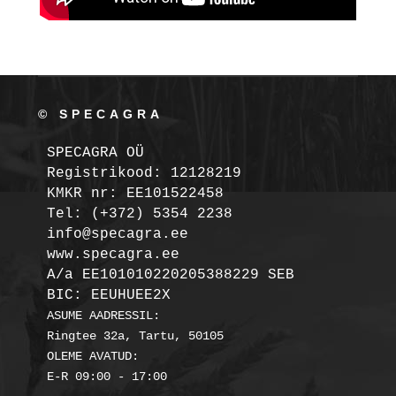
© SPECAGRA
SPECAGRA OÜ
Registrikood: 12128219

KMKR nr: EE101522458
Tel: (+372) 5354 2238

info@specagra.ee

A/a EE101010220205388229 SEB

BIC: EEUHUEE2X
ASUME AADRESSIL:

Ringtee 32a, Tartu, 50105

OLEME AVATUD:
