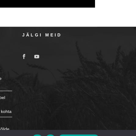
JÄLGI MEID
e
bel
 kohta
e
õlide