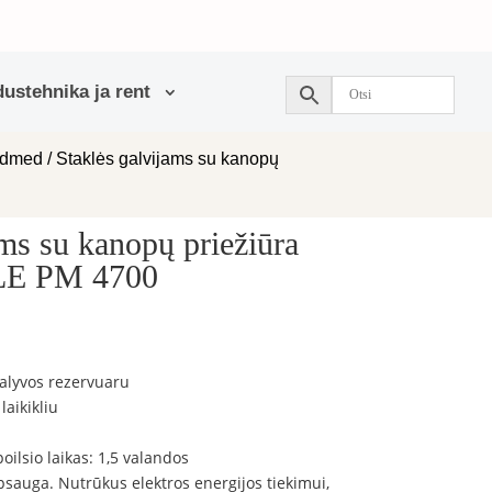
ustehnika ja rent
admed
/ Staklės galvijams su kanopų
ams su kanopų priežiūra
 PM 4700
 alyvos rezervuaru
laikikliu
oilsio laikas: 1,5 valandos
psauga. Nutrūkus elektros energijos tiekimui,