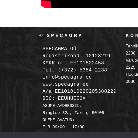
© SPECAGRA
KO
Tehni
SPECAGRA OÜ
2238
Registrikood: 12128219

Varuo
KMKR nr: EE101522458
2225
Tel: (+372) 5354 2238

Hooldu
info@specagra.ee

0086
A/a EE101010220205388229 SEB

BIC: EEUHUEE2X
ASUME AADRESSIL:

Ringtee 32a, Tartu, 50105

OLEME AVATUD:
