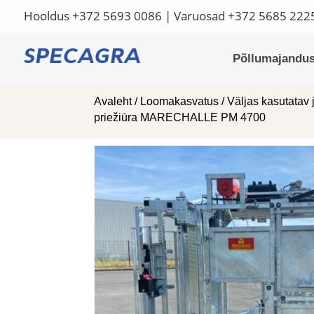
Hooldus
+372 5693 0086
| Varuosad
+372 5685 222
Põllumajandus
Avaleht
/
Loomakasvatus
/
Väljas kasutatav 
priežiūra MARECHALLE PM 4700