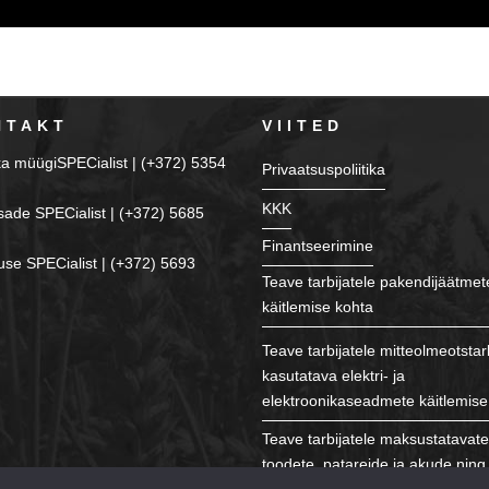
NTAKT
VIITED
ka müügiSPECialist | (+372) 5354
Privaatsuspoliitika
KKK
sade SPECialist | (+372) 5685
Finantseerimine
se SPECialist | (+372) 5693
Teave tarbijatele pakendijäätmet
käitlemise kohta
Teave tarbijatele mitteolmeotstar
kasutatava elektri- ja
elektroonikaseadmete käitlemise
Teave tarbijatele maksustatavat
toodete, patareide ja akude ning 
käitlemise kohta