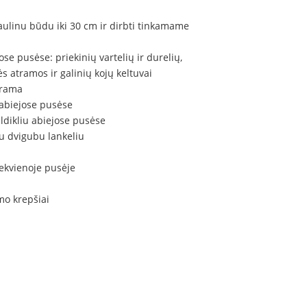
raulinu būdu iki 30 cm ir dirbti tinkamame
jose pusėse: priekinių vartelių ir durelių,
s atramos ir galinių kojų keltuvai
trama
 abiejose pusėse
aldikliu abiejose pusėse
u dvigubu lankeliu
iekvienoje pusėje
mo krepšiai