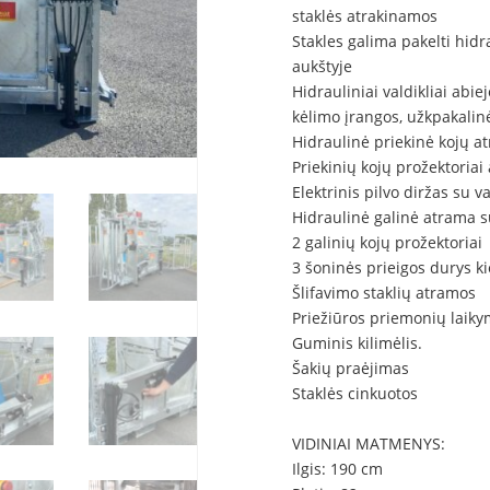
staklės atrakinamos
Stakles galima pakelti hid
aukštyje
Hidrauliniai valdikliai abie
kėlimo įrangos, užkpakalinė
Hidraulinė priekinė kojų a
Priekinių kojų prožektoriai
Elektrinis pilvo diržas su v
Hidraulinė galinė atrama s
2 galinių kojų prožektoriai
3 šoninės prieigos durys k
Šlifavimo staklių atramos
Priežiūros priemonių laiky
Guminis kilimėlis.
Šakių praėjimas
Staklės cinkuotos
VIDINIAI MATMENYS:
Ilgis: 190 cm