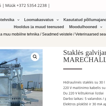
5
| Müük
+372 5354 2238
|
tehnika
Loomakasvatus
Kasutatud põllumajand
Hooldus ja muud teenused
Moodulhooned
ja muu mobiilne tehnika
/
Seadmed veistele
/
Veterinaarsed se
Staklės galvij
MARECHALLE
Hidraulinės staklės su 30 l
220 V maitinimo kabelis su 
Du 220 V kištukiniai lizdai
Darbo laikas: 5 valandos / p
Elektros plokštė ir 30 mA a