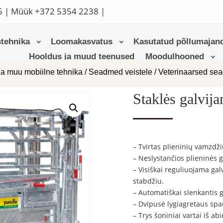
5
| Müük
+372 5354 2238
|
tehnika
Loomakasvatus
Kasutatud põllumajand
Hooldus ja muud teenused
Moodulhooned
ja muu mobiilne tehnika
/
Seadmed veistele
/
Veterinaarsed se
Staklės galv
– Tvirtas plieninių vamzdž
– Neslystančios plieninės g
– Visiškai reguliuojama ga
stabdžiu.
– Automatiškai slenkantis g
– Dvipusė lygiagretaus spa
– Trys šoniniai vartai iš ab