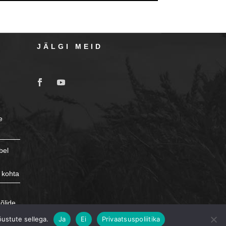
JÄLGI MEID
e
bel
 kohta
e
õlide
õustute sellega.
Ja
Ei
Privaatsuspoliitika