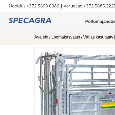
Hooldus
+372 5693 0086
| Varuosad
+372 5685 222
Põllumajandus
Avaleht
/
Loomakasvatus
/
Väljas kasutatav 