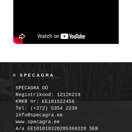
© SPECAGRA
SPECAGRA OÜ
Registrikood: 12128219

KMKR nr: EE101522458
Tel: (+372) 5354 2238

info@specagra.ee

A/a EE101010220205388229 SEB
