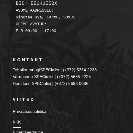
BIC: EEUHUEE2X
ASUME AADRESSIL:

Ringtee 32a, Tartu, 50105

OLEME AVATUD:

KONTAKT
Tehnika müügiSPECialist | (+372) 5354 2238
Varuosade SPECialist | (+372) 5685 2225
Hoolduse SPECialist | (+372) 5693 0086
VIITED
Privaatsuspoliitika
KKK
Finantseerimine