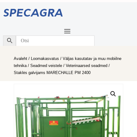
Avaleht
/
Loomakasvatus
/
Väljas kasutatav ja muu mobiilne
tehnika
/
Seadmed veistele
/
Veterinaarsed seadmed
/
Staklės galvijams MARECHALLE PM 2400