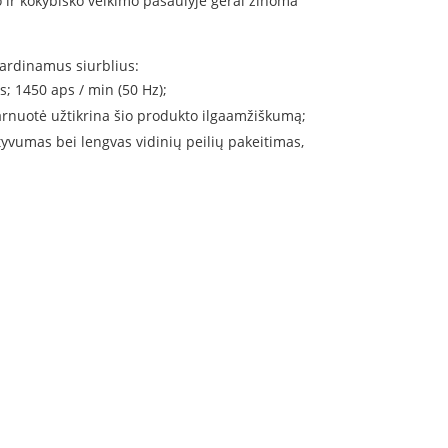
o ir kokybiško veikimo pasaulyje gerai žinoma
nardinamus siurblius:
; 1450 aps / min (50 Hz);
parnuotė užtikrina šio produkto ilgaamžiškumą;
tyvumas bei lengvas vidinių peilių pakeitimas,