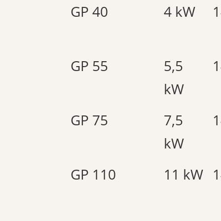
GP 40
4 kW
1
GP 55
5,5
1
kW
GP 75
7,5
1
kW
GP 110
11 kW
1