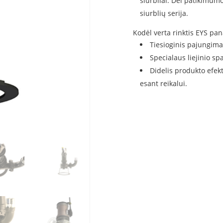
siurbliai. Dėl patikimum
siurblių serija.
Kodėl verta rinktis EYS pa
Tiesioginis pajungimas
Specialaus liejinio s
Didelis produkto efek
esant reikalui.