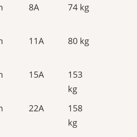
m
8A
74 kg
m
11A
80 kg
m
15A
153
kg
m
22A
158
kg