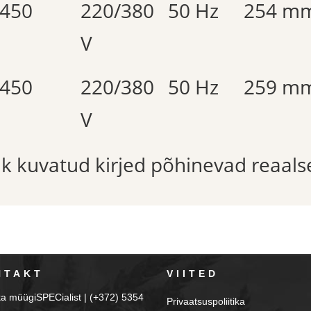
450
220/380
50 Hz
254 m
V
450
220/380
50 Hz
259 m
V
õik kuvatud kirjed põhinevad reaals
NTAKT
VIITED
ka müügiSPECialist | (+372) 5354
Privaatsuspoliitika