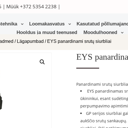
5
| Müük
+372 5354 2238
|
tehnika
Loomakasvatus
Kasutatud põllumajand
Hooldus ja muud teenused
Moodulhooned
eadmed
/
Lägapumbad
/ EYS panardinami srutų siurbliai
EYS panardinam
Panardinami srutų siurblia
EYS panardinamas srut
ūkininkui, esant sudėti
perpumpavimo apimtimi, 
GP serijos siurbliai g
aukščio srutų sankaupų. 