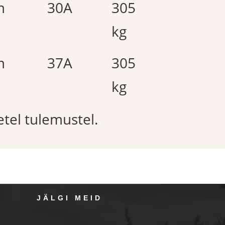
m
30A
305
kg
m
37A
305
kg
etel tulemustel.
JÄLGI MEID