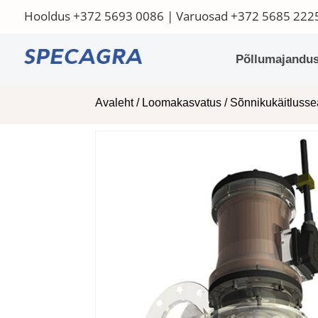
Hooldus
+372 5693 0086
| Varuosad
+372 5685 222
Põllumajandus
Avaleht
/
Loomakasvatus
/
Sõnnikukäitluss