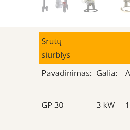
Srutų
siurblys
Pavadinimas:
Galia:
A
GP 30
3 kW
1