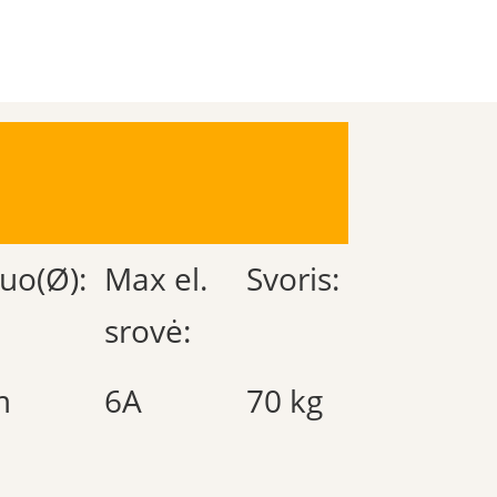
uo(Ø):
Max el.
Svoris:
srovė:
m
6A
70 kg