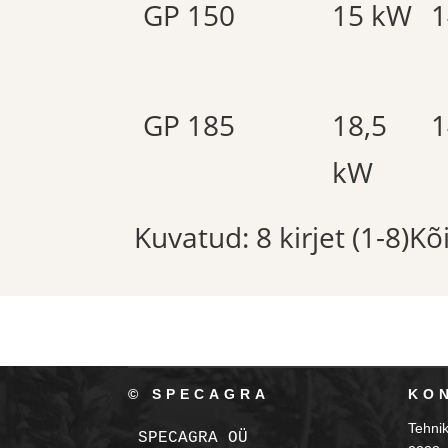
GP 150
15 kW
1
GP 185
18,5
1
kW
Kuvatud: 8 kirjet (1-8)K
© SPECAGRA
KO
Tehni
SPECAGRA OÜ