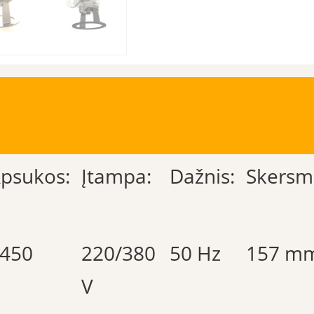
psukos:
Įtampa:
Dažnis:
Skersm
450
220/380
50 Hz
157 m
V