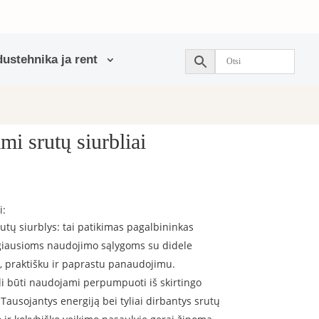
ustehnika ja rent
i srutų siurbliai
i:
ų siurblys: tai patikimas pagalbininkas
ngiausioms naudojimo sąlygoms su didele
praktišku ir paprastu panaudojimu.
ali būti naudojami perpumpuoti iš skirtingo
Tausojantys energiją bei tyliai dirbantys srutų