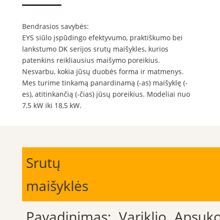
Bendrasios savybės:
EYS siūlo įspūdingo efektyvumo, praktiškumo bei
lankstumo DK serijos srutų maišykles, kurios
patenkins reikliausius maišymo poreikius.
Nesvarbu, kokia jūsų duobės forma ir matmenys.
Mes turime tinkamą panardinamą (-as) maišyklę (-
es), atitinkančią (-čias) jūsų poreikius. Modeliai nuo
7,5 kW iki 18,5 kW.
Srutų
maišyklės
Pavadinimas:
Variklio
Apsuko