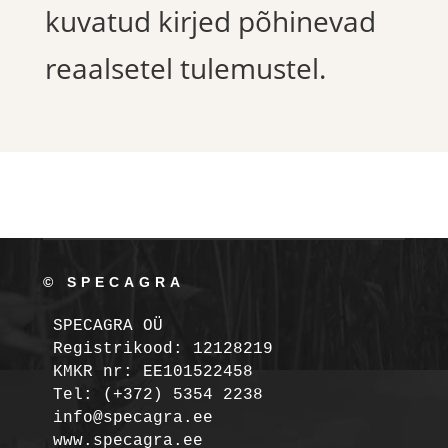
kuvatud kirjed põhinevad
reaalsetel tulemustel.
© SPECAGRA
SPECAGRA OÜ
Registrikood: 12128219

KMKR nr: EE101522458
Tel: (+372) 5354 2238

info@specagra.ee
