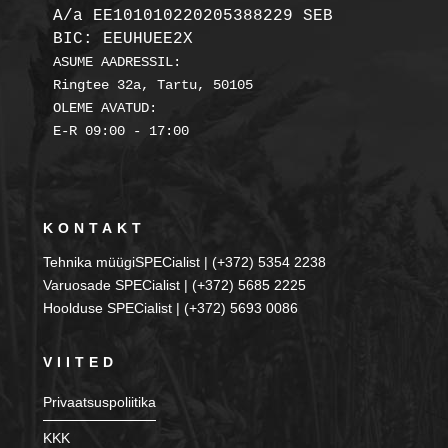
A/a EE101010220205388229 SEB

BIC: EEUHUEE2X
ASUME AADRESSIL:

Ringtee 32a, Tartu, 50105

OLEME AVATUD:

KONTAKT
Tehnika müügiSPECialist | (+372) 5354 2238
Varuosade SPECialist | (+372) 5685 2225
Hoolduse SPECialist | (+372) 5693 0086
VIITED
Privaatsuspoliitika
KKK