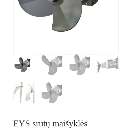
EYS srutų maišyklės