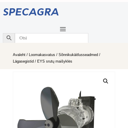
Avaleht
/
Loomakasvatus
/
Sõnnikukäitlusseadmed
/
Lägasegistid
/ EYS srutų maišyklės