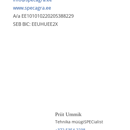
www.specagra.ee
A/a EE101010220205388229
SEB BIC: EEUHUEE2X
Priit Ummik
Tehnika müügiSPECialist
+372 5354 2238