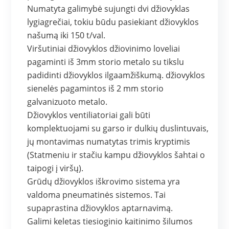
Numatyta galimybė sujungti dvi džiovyklas
lygiagrečiai, tokiu būdu pasiekiant džiovyklos
našumą iki 150 t/val.
Viršutiniai džiovyklos džiovinimo loveliai
pagaminti iš 3mm storio metalo su tikslu
padidinti džiovyklos ilgaamžiškumą. džiovyklos
sienelės pagamintos iš 2 mm storio
galvanizuoto metalo.
Džiovyklos ventiliatoriai gali būti
komplektuojami su garso ir dulkių duslintuvais,
jų montavimas numatytas trimis kryptimis
(Statmeniu ir stačiu kampu džiovyklos šahtai o
taipogi į viršų).
Grūdų džiovyklos iškrovimo sistema yra
valdoma pneumatinės sistemos. Tai
supaprastina džiovyklos aptarnavimą.
Galimi keletas tiesioginio kaitinimo šilumos