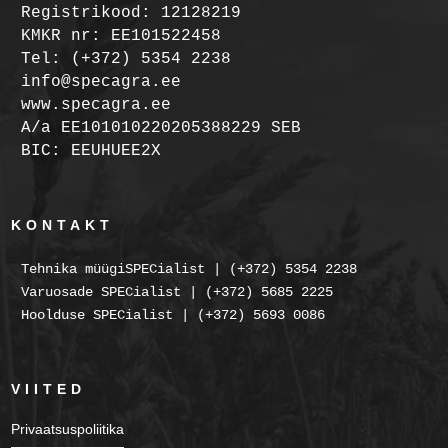
Registrikood: 12128219
KMKR nr: EE101522458
Tel: (+372) 5354 2238
info@specagra.ee
www.specagra.ee
A/a EE101010220205388229 SEB
BIC: EEUHUEE2X
KONTAKT
Tehnika müügiSPECialist | (+372) 5354 2238
Varuosade SPECialist | (+372) 5685 2225
Hoolduse SPECialist | (+372) 5693 0086
VIITED
Privaatsuspoliitika