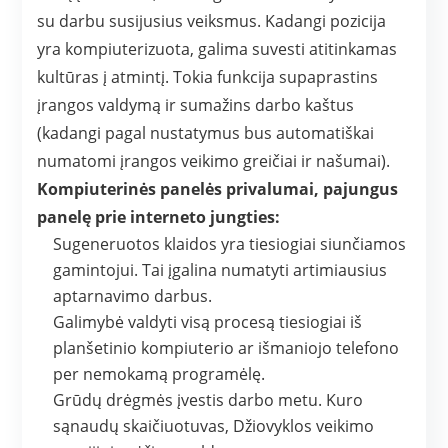
su darbu susijusius veiksmus. Kadangi pozicija
yra kompiuterizuota, galima suvesti atitinkamas
kultūras į atmintį. Tokia funkcija supaprastins
įrangos valdymą ir sumažins darbo kaštus
(kadangi pagal nustatymus bus automatiškai
numatomi įrangos veikimo greičiai ir našumai).
Kompiuterinės panelės privalumai, pajungus
panelę prie interneto jungties:
Sugeneruotos klaidos yra tiesiogiai siunčiamos
gamintojui. Tai įgalina numatyti artimiausius
aptarnavimo darbus.
Galimybė valdyti visą procesą tiesiogiai iš
planšetinio kompiuterio ar išmaniojo telefono
per nemokamą programėlę.
Grūdų drėgmės įvestis darbo metu. Kuro
sąnaudų skaičiuotuvas, Džiovyklos veikimo