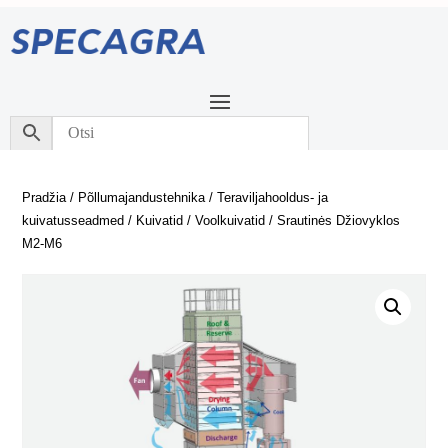
Pradžia
/
Põllumajandustehnika
/
Teraviljahooldus- ja
kuivatusseadmed
/
Kuivatid
/
Voolkuivatid
/ Srautinės Džiovyklos
M2-M6