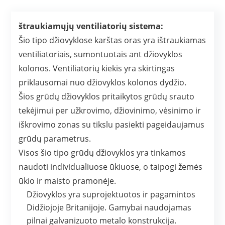
štraukiamųjų ventiliatorių sistema:
Šio tipo džiovyklose karštas oras yra ištraukiamas
ventiliatoriais, sumontuotais ant džiovyklos
kolonos. Ventiliatorių kiekis yra skirtingas
priklausomai nuo džiovyklos kolonos dydžio.
Šios grūdų džiovyklos pritaikytos grūdų srauto
tekėjimui per užkrovimo, džiovinimo, vėsinimo ir
iškrovimo zonas su tikslu pasiekti pageidaujamus
grūdų parametrus.
Visos šio tipo grūdų džiovyklos yra tinkamos
naudoti individualiuose ūkiuose, o taipogi žemės
ūkio ir maisto pramonėje.
Džiovyklos yra suprojektuotos ir pagamintos
Didžiojoje Britanijoje. Gamybai naudojamas
pilnai galvanizuoto metalo konstrukcija.