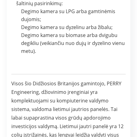
šaltinių pasirinkimų:
Degimo kamera su LPG arba gamtinėmis
dujomis;
Degimo kamera su dyzelinu arba žibalu;
Degimo kamera su biomase arba dvigubu
degikliu (veikiančiu nuo dujų ir dyzelino vienu
metu).
Visos šio Didžiosios Britanijos gamintojo, PERRY
Engineering, džiovinimo įrenginiai yra
komplektuojami su kompiuterine valdymo
sistema, valdoma lietimui jautrios panelės. Tai
labai supaprastina visos grūdų apdorojimo
investicijos valdymą. Lietimui jautri panelė yra 12
colių įstrižainės, kas lengvai leidžia valdyti visus