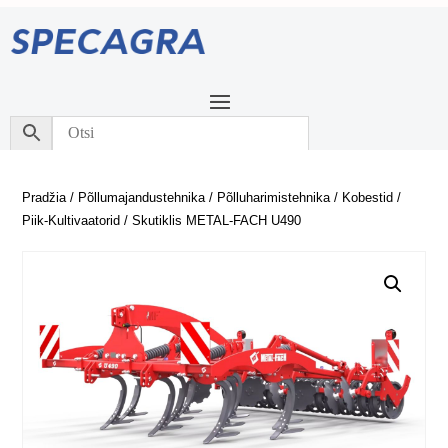
Pradžia
/
Põllumajandustehnika
/
Põlluharimistehnika
/
Kobestid
/
Piik-Kultivaatorid
/ Skutiklis METAL-FACH U490