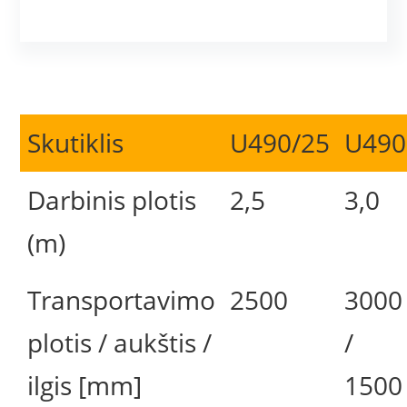
Skutiklis
U490/25
U490
Darbinis plotis
2,5
3,0
(m)
Transportavimo
2500
3000
plotis / aukštis /
/
ilgis [mm]
1500