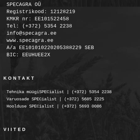
SPECAGRA OÜ
Registrikood: 12128219
KMKR nr: EE101522458
Tel: (+372) 5354 2238
info@specagra.ee
www.specagra.ee
A/a EE101010220205388229 SEB
BIC: EEUHUEE2X
KONTAKT
Tehnika müügiSPECialist | (+372) 5354 2238
Varuosade SPECialist | (+372) 5685 2225
Hoolduse SPECialist | (+372) 5693 0086
VIITED