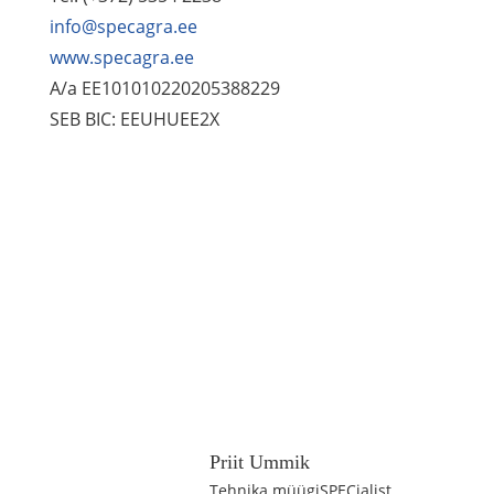
info@specagra.ee
www.specagra.ee
A/a EE101010220205388229
SEB BIC: EEUHUEE2X
Priit Ummik
Tehnika müügiSPECialist