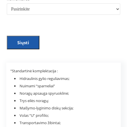
Siųsti
“Standartinė komplektacija :
Hidraulinis gylio reguliavimas;
Nuimami “sparneliai”
Noragų apsauga spyruoklinė;
Trys eilės noragų;
Maišymo-lyginimo diskų sekcija;
Volas “U” profilio;
Transportavimo žibintai;