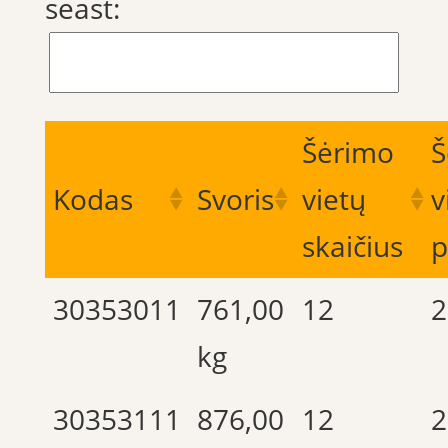
seast:
Šėrimo
Š
Kodas
Svoris
vietų
v
skaičius
p
30353011
761,00
12
2
kg
30353111
876,00
12
2