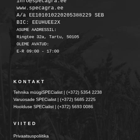
info@specagra.ee

A/a EE101010220205388229 SEB

BIC: EEUHUEE2X
ASUME AADRESSIL:

Ringtee 32a, Tartu, 50105

OLEME AVATUD:

KONTAKT
Tehnika müügiSPECialist | (+372) 5354 2238
Varuosade SPECialist | (+372) 5685 2225
Hoolduse SPECialist | (+372) 5693 0086
VIITED
Privaatsuspoliitika