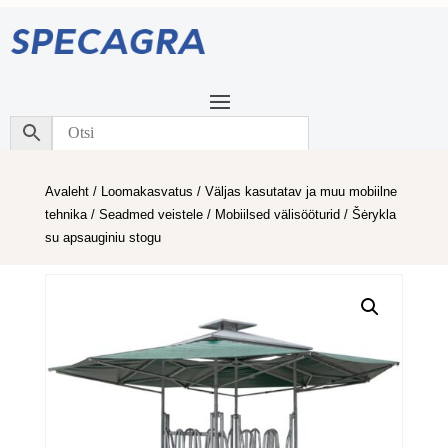
Avaleht
/
Loomakasvatus
/
Väljas kasutatav ja muu mobiilne
tehnika
/
Seadmed veistele
/
Mobiilsed välisööturid
/ Šėrykla
su apsauginiu stogu