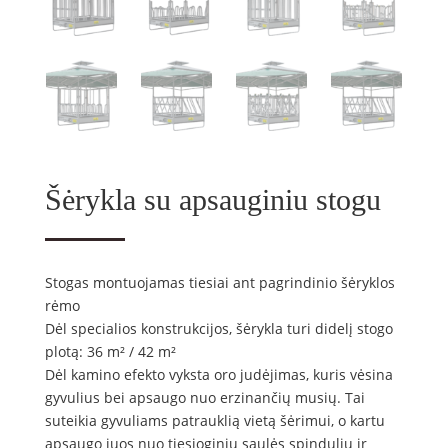
Šėrykla su apsauginiu stogu
Stogas montuojamas tiesiai ant pagrindinio šėryklos
rėmo
Dėl specialios konstrukcijos, šėrykla turi didelį stogo
plotą: 36 m² / 42 m²
Dėl kamino efekto vyksta oro judėjimas, kuris vėsina
gyvulius bei apsaugo nuo erzinančių musių. Tai
suteikia gyvuliams patrauklią vietą šėrimui, o kartu
apsaugo juos nuo tiesioginių saulės spindulių ir