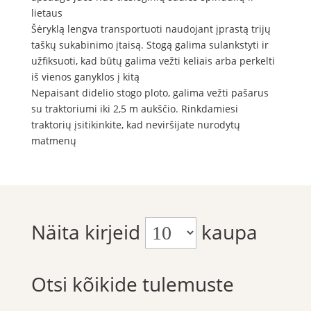
lietaus
Šėryklą lengva transportuoti naudojant įprastą trijų
taškų sukabinimo įtaisą. Stogą galima sulankstyti ir
užfiksuoti, kad būtų galima vežti keliais arba perkelti
iš vienos ganyklos į kitą
Nepaisant didelio stogo ploto, galima vežti pašarus
su traktoriumi iki 2,5 m aukščio. Rinkdamiesi
traktorių įsitikinkite, kad neviršijate nurodytų
matmenų
Näita kirjeid
kaupa
Otsi kõikide tulemuste