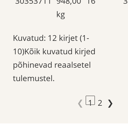
30353711
948,00
16
3
kg
Kuvatud: 12 kirjet (1-
10)Kõik kuvatud kirjed
põhinevad reaalsetel
tulemustel.
❮
1
2
❯