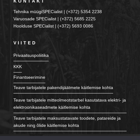
KONTAKT
Tehnika müügiSPECialist | (+372) 5354 2238
Varuosade SPECialist | (+372) 5685 2225
Hoolduse SPECialist | (+372) 5693 0086
VIITED
Privaatsuspoliitika
KKK
Finantseerimine
Teave tarbijatele pakendijäätmete käitlemise kohta
Teave tarbijatele mitteolmeotstarbel kasutatava elektri- ja
elektroonikaseadmete käitlemise kohta
Teave tarbijatele maksustatavate toodete, patareide ja
akude ning õlide käitlemise kohta