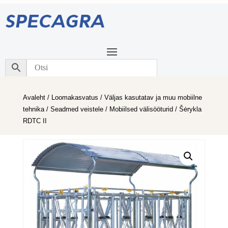
Avaleht
/
Loomakasvatus
/
Väljas kasutatav ja muu mobiilne
tehnika
/
Seadmed veistele
/
Mobiilsed välisööturid
/ Šėrykla
RDTC II