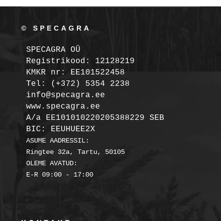
© SPECAGRA
SPECAGRA OÜ
Registrikood: 12128219

KMKR nr: EE101522458
Tel: (+372) 5354 2238

info@specagra.ee

A/a EE101010220205388229 SEB

BIC: EEUHUEE2X
ASUME AADRESSIL:

Ringtee 32a, Tartu, 50105

OLEME AVATUD:
