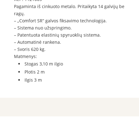
Pagaminta iš cinkuoto metalo. Pritaikyta 14 galvijų be
ragų.
– „Comfort SR“ galvos fiksavimo technologija.
– Sistema nuo užspringimo.
– Patentuota elastinių spyruoklių sistema.
– Automatinė rankena.
– Svoris 620 kg.
Matmenys:
Stogas 3,10 m ilgio
Plotis 2 m
Ilgis 3 m