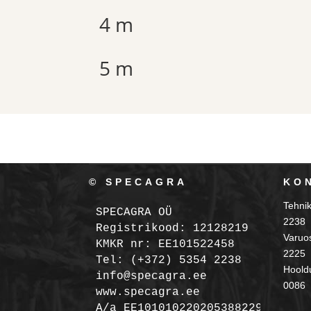
4 m
5 m
© SPECAGRA
KO
Tehni
SPECAGRA OÜ
2238
Registrikood: 12128219

Varuo
KMKR nr: EE101522458
2225
Tel: (+372) 5354 2238

Hooldu
info@specagra.ee

0086
A/a EE101010220205388229 SEB
