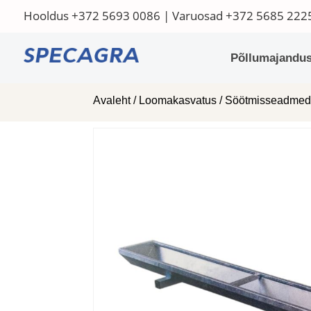
Hooldus
+372 5693 0086
| Varuosad
+372 5685 222
Põllumajandus
Avaleht
/
Loomakasvatus
/
Söötmisseadme