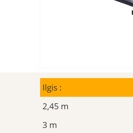
Ilgis :
2,45 m
3 m