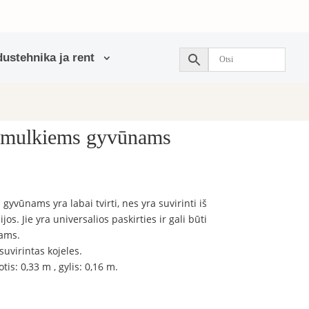
ustehnika ja rent
 smulkiems gyvūnams
gyvūnams yra labai tvirti, nes yra suvirinti iš
jos. Jie yra universalios paskirties ir gali būti
nams.
suvirintas kojeles.
tis: 0,33 m , gylis: 0,16 m.