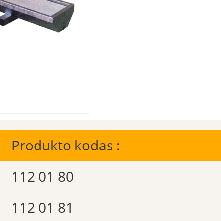
Produkto kodas :
112 01 80
112 01 81