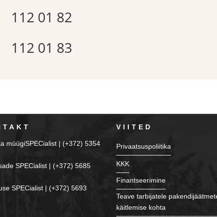
112 01 82
112 01 83
NTAKT
VIITED
ka müügiSPECialist | (+372) 5354
Privaatsuspoliitika
KKK
sade SPECialist | (+372) 5685
Finantseerimine
se SPECialist | (+372) 5693
Teave tarbijatele pakendijäätmet
käitlemise kohta