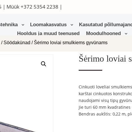
5
| Müük
+372 5354 2238
|
tehnika
Loomakasvatus
Kasutatud põllumajand
Hooldus ja muud teenused
Moodulhooned
d
/
Söödakünad
/ Šėrimo loviai smulkiems gyvūnams
Šėrimo loviai
Cinkuoti loveliai smulkiems 
karštai cinkuotos konstrukci
naudojami visų tipų gyvū
Jie turi 60 mm kvadratines 
Bendras aukštis: 0,22 m, plo