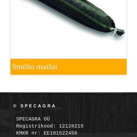
Smėlio maišai
© SPECAGRA
SPECAGRA OÜ
Registrikood: 12128219

KMKR nr: EE101522458