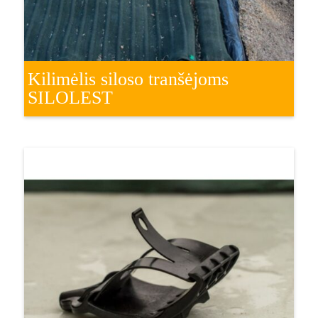
Kilimėlis siloso tranšėjoms
SILOLEST