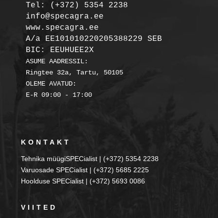
Tel: (+372) 5354 2238

info@specagra.ee

A/a EE101010220205388229 SEB

BIC: EEUHUEE2X
ASUME AADRESSIL:

Ringtee 32a, Tartu, 50105

OLEME AVATUD:

KONTAKT
Tehnika müügiSPECialist | (+372) 5354 2238
Varuosade SPECialist | (+372) 5685 2225
Hoolduse SPECialist | (+372) 5693 0086
VIITED