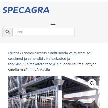
Esileht
/
Loomakasvatus
/
Rohusööda valmistamise
seadmed ja vahendid
/
Kaitsekatted ja
tarvikud
/
Kaitsekatete tarvikud
/ Sandėliavimo lentyna
smėlio maišams „Rakasilo”