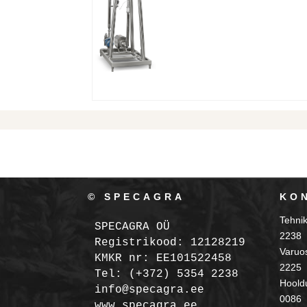
© SPECAGRA
KO
Tehni
SPECAGRA OÜ
2238
Registrikood: 12128219

Varuo
KMKR nr: EE101522458
2225
Tel: (+372) 5354 2238

Hooldu
info@specagra.ee

0086