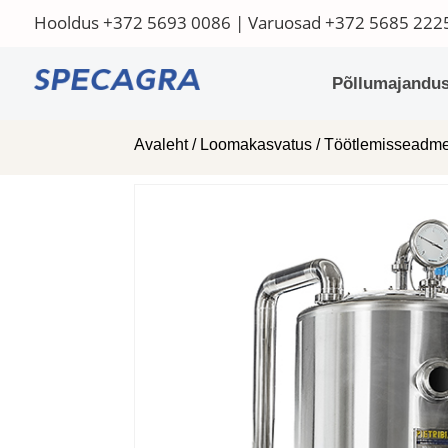
Hooldus
+372 5693 0086
| Varuosad
+372 5685 222
Põllumajandus
Avaleht
/
Loomakasvatus
/
Töötlemisseadm