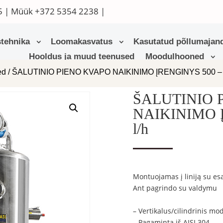
5
| Müük
+372 5354 2238
|
tehnika
Loomakasvatus
Kasutatud põllumajand
Hooldus ja muud teenused
Moodulhooned
ed
/ ŠALUTINIO PIENO KVAPO NAIKINIMO ĮRENGINYS 500 – 1
ŠALUTINIO 
NAIKINIMO Į
l/h
Montuojamas į liniją su e
Ant pagrindo su valdymu
– Vertikalus/cilindrinis mo
– Pagaminta iš AISI 304