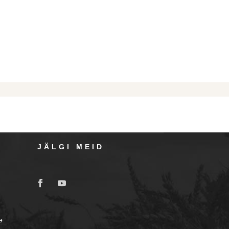
JÄLGI MEID
e