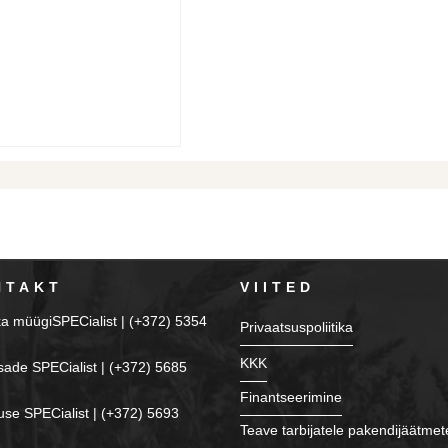
NTAKT
VIITED
ka müügiSPECialist | (+372) 5354
Privaatsuspoliitika
KKK
sade SPECialist | (+372) 5685
Finantseerimine
se SPECialist | (+372) 5693
Teave tarbijatele pakendijäätmet