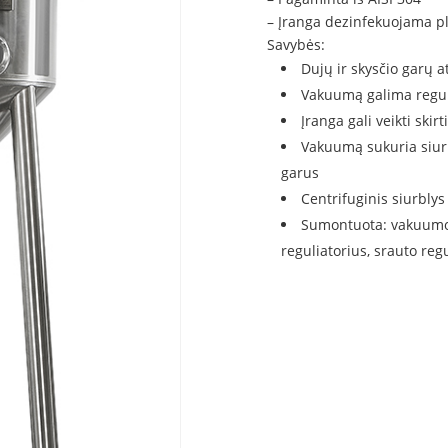
– Įranga dezinfekuojama p
Savybės:
Dujų ir skysčio garų a
Vakuumą galima regul
Įranga gali veikti ski
Vakuumą sukuria siurbl
garus
Centrifuginis siurblys
Sumontuota: vakuumo ma
reguliatorius, srauto re