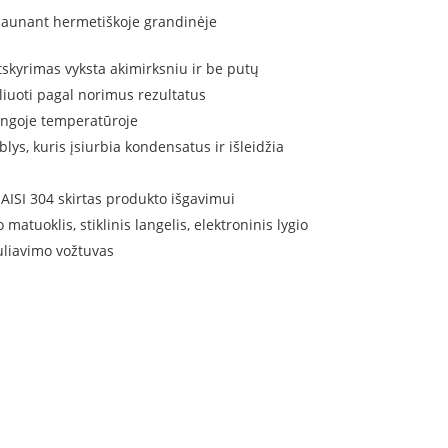
launant hermetiškoje grandinėje
tskyrimas vyksta akimirksniu ir be putų
iuoti pagal norimus rezultatus
rtingoje temperatūroje
ys, kuris įsiurbia kondensatus ir išleidžia
 AISI 304 skirtas produkto išgavimui
tuoklis, stiklinis langelis, elektroninis lygio
guliavimo vožtuvas