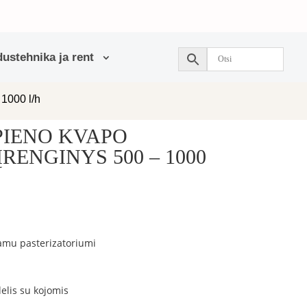
ustehnika ja rent
000 l/h
PIENO KVAPO
RENGINYS 500 – 1000
samu pasterizatoriumi
delis su kojomis