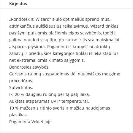
Kirjeldus
„Rondotex ® Wizard“ siūlo optimalius sprendimus,
atitinkančius aukščiausius reikalavimus. Wizard tinklas
pasižymi puikiomis plačiomis eigos savybėmis, todėl jį
galima naudoti visų tipų presuose ir jis yra maksimaliai
atsparus plyšimui. Pagaminti iš kruopščiai atrinktų
žaliavų ir priedų, šios kategorijos tinklai išlieka stabilūs
net ekstremaliomis klimato sąlygomis.
Bendrosios savybės:
Geresnis rulonų suspaudimas dėl naujoviškos mezgimo
procedūros.
Sutvirtintas.
Iki 20 % daugiau rulonų per tą patį laiką.
Aukštas atsparumas UV ir temperatūrai.
10 % mažesnis ritinio svoris ir mažiau naudojamas
plastikas
Pagaminta Vokietijoje