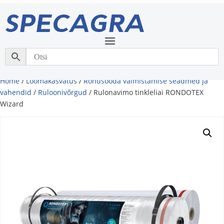
Home
/
Loomakasvatus
/
Rohusööda valmistamise seadmed ja
vahendid
/
Ruloonivõrgud
/ Rulonavimo tinkleliai RONDOTEX
Wizard