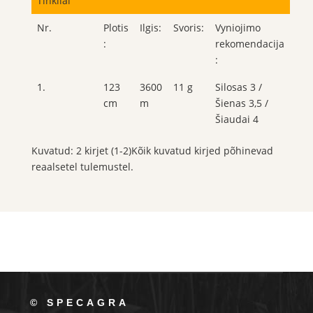
Tinkliai
Nr.
Plotis
Ilgis:
Svoris:
Vyniojimo
:
rekomendacija
:
1.
123
3600
11 g
Silosas 3 /
cm
m
Šienas 3,5 /
Šiaudai 4
Kuvatud: 2 kirjet (1-2)Kõik kuvatud kirjed põhinevad
reaalsetel tulemustel.
© SPECAGRA