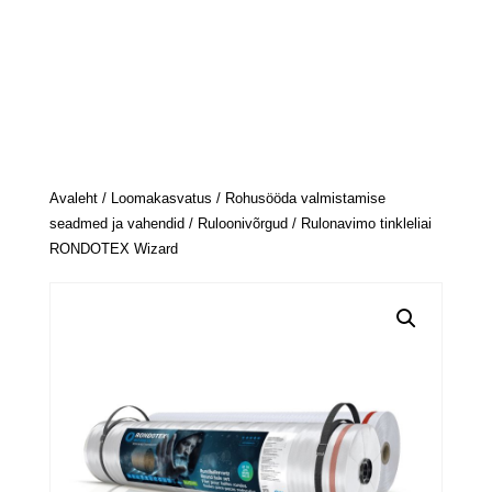
Avaleht
/
Loomakasvatus
/
Rohusööda valmistamise
seadmed ja vahendid
/
Ruloonivõrgud
/ Rulonavimo tinkleliai
RONDOTEX Wizard