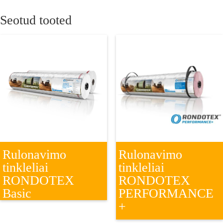
Seotud tooted
Rulonavimo
Rulonavimo
tinkleliai
tinkleliai
RONDOTEX
RONDOTEX
Basic
PERFORMANCE
+