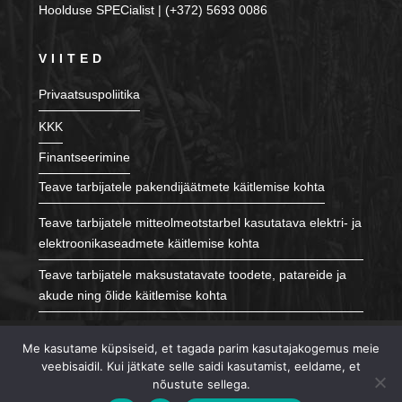
Hoolduse SPECialist | (+372) 5693 0086
VIITED
Privaatsuspoliitika
KKK
Finantseerimine
Teave tarbijatele pakendijäätmete käitlemise kohta
Teave tarbijatele mitteolmeotstarbel kasutatava elektri- ja
elektroonikaseadmete käitlemise kohta
Teave tarbijatele maksustatavate toodete, patareide ja
akude ning õlide käitlemise kohta
JÄLGI MEID
Me kasutame küpsiseid, et tagada parim kasutajakogemus meie
veebisaidil. Kui jätkate selle saidi kasutamist, eeldame, et
nõustute sellega.