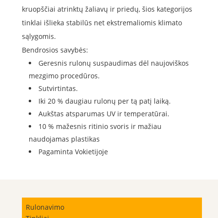
kruopščiai atrinktų žaliavų ir priedų, šios kategorijos
tinklai išlieka stabilūs net ekstremaliomis klimato
sąlygomis.
Bendrosios savybės:
Geresnis rulonų suspaudimas dėl naujoviškos
mezgimo procedūros.
Sutvirtintas.
Iki 20 % daugiau rulonų per tą patį laiką.
Aukštas atsparumas UV ir temperatūrai.
10 % mažesnis ritinio svoris ir mažiau
naudojamas plastikas
Pagaminta Vokietijoje
Rulonavimo