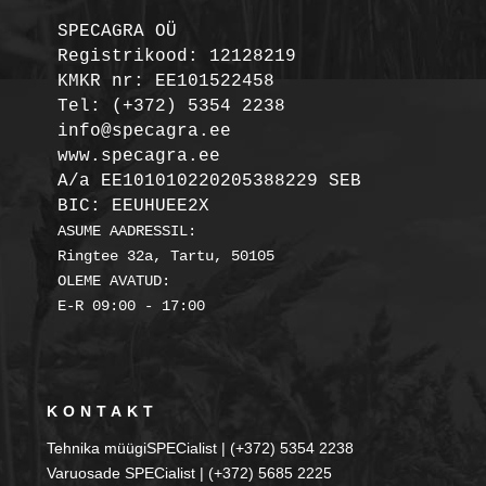
SPECAGRA OÜ
Registrikood: 12128219

KMKR nr: EE101522458
Tel: (+372) 5354 2238

info@specagra.ee

A/a EE101010220205388229 SEB

BIC: EEUHUEE2X
ASUME AADRESSIL:

Ringtee 32a, Tartu, 50105

OLEME AVATUD:

KONTAKT
Tehnika müügiSPECialist | (+372) 5354 2238
Varuosade SPECialist | (+372) 5685 2225