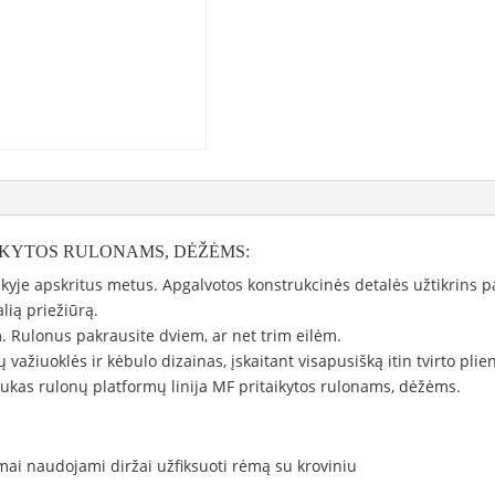
IKYTOS RULONAMS, DĖŽĖMS:
yje apskritus metus. Apgalvotos konstrukcinės detalės užtikrins 
lią priežiūrą.
 m. Rulonus pakrausite dviem, ar net trim eilėm.
iuoklės ir kėbulo dizainas, įskaitant visapusišką itin tvirto plie
ukas rulonų platformų linija MF pritaikytos rulonams, dėžėms.
omai naudojami diržai užfiksuoti rėmą su kroviniu