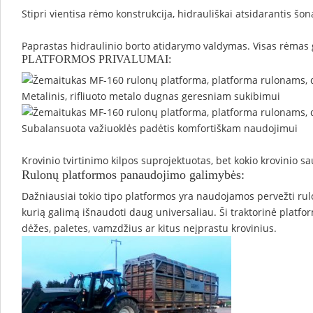
Stipri vientisa rėmo konstrukcija, hidrauliškai atsidarantis šon
Paprastas hidraulinio borto atidarymo valdymas. Visas rėmas
PLATFORMOS PRIVALUMAI:
Metalinis, rifliuoto metalo dugnas geresniam sukibimui
Subalansuota važiuoklės padėtis komfortiškam naudojimui
Krovinio tvirtinimo kilpos suprojektuotas, bet kokio krovinio sa
Rulonų platformos panaudojimo galimybės:
Dažniausiai tokio tipo platformos yra naudojamos pervežti rulo
kurią galimą išnaudoti daug universaliau. Ši traktorinė platfor
dėžes, paletes, vamzdžius ar kitus neįprastu krovinius.