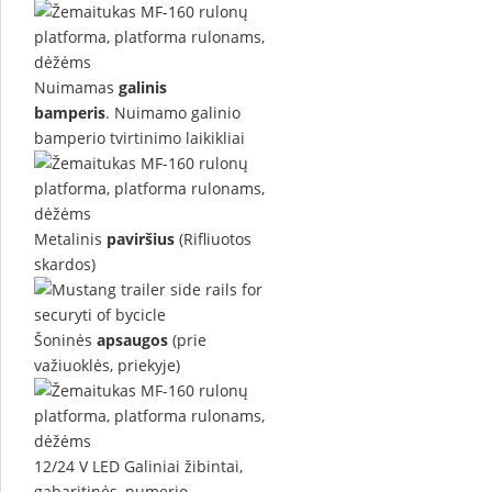
Nuimamas
galinis
bamperis
. Nuimamo galinio
bamperio tvirtinimo laikikliai
Metalinis
paviršius
(Rifliuotos
skardos)
Šoninės
apsaugos
(prie
važiuoklės, priekyje)
12/24 V LED Galiniai žibintai,
gabaritinės, numerio