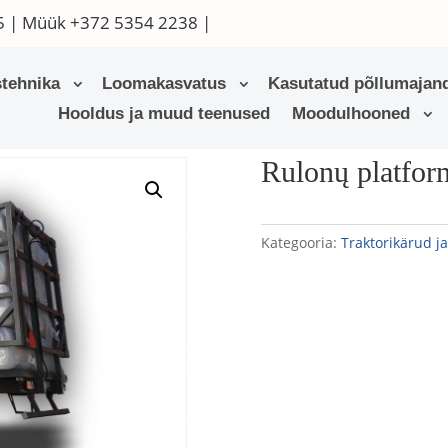
5
| Müük
+372 5354 2238
|
tehnika
Loomakasvatus
Kasutatud põllumajand
Hooldus ja muud teenused
Moodulhooned
lonų platformos ŽEMAITUKAS
Rulonų platf
Kategooria:
Traktorikärud j