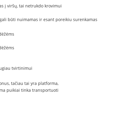
as į viršų, tai netrukdo krovimui
 gali būti nuimamas ir esant poreikiu surenkamas
ugiau tvirtinimui
nus, tačiau tai yra platforma,
ma puikiai tinka transportuoti