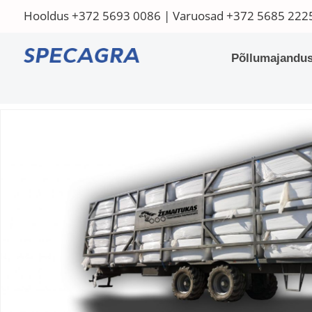
Hooldus
+372 5693 0086
| Varuosad
+372 5685 222
Põllumajandus
Home
/
Põllumajandustehnika
/
Traktorikärud ja poolhaagised
/ Ru