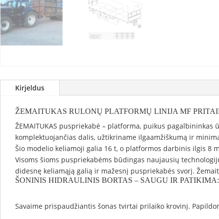
Kirjeldus
ŽEMAITUKAS RULONŲ PLATFORMŲ LINIJA MF PRITA
ŽEMAITUKAS puspriekabė – platforma, puikus pagalbininkas ūk
komplektuojančias dalis, užtikriname ilgaamžiškumą ir minima
Šio modelio keliamoji galia 16 t, o platformos darbinis ilgis 8
Visoms šioms puspriekabėms būdingas naujausių technologijų važ
didesnę keliamąją galią ir mažesnį puspriekabės svorį. Žemait
ŠONINIS HIDRAULINIS BORTAS – SAUGU IR PATIKIMA:
Savaime prispaudžiantis šonas tvirtai prilaiko krovinį. Papild