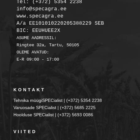
Tel: (+372) 5354 2238

info@specagra.ee

A/a EE101010220205388229 SEB

BIC: EEUHUEE2X
ASUME AADRESSIL:

Ringtee 32a, Tartu, 50105

OLEME AVATUD:

KONTAKT
Tehnika müügiSPECialist | (+372) 5354 2238
Varuosade SPECialist | (+372) 5685 2225
Hoolduse SPECialist | (+372) 5693 0086
VIITED