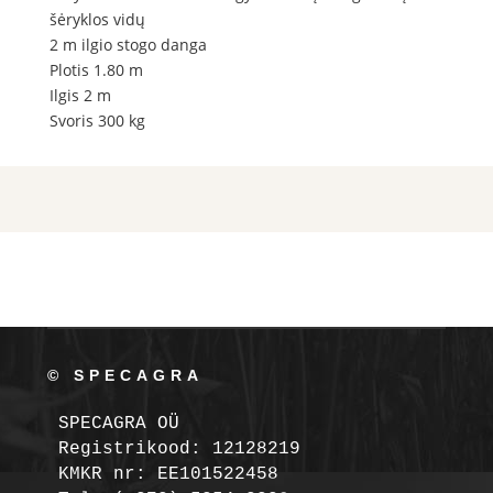
šėryklos vidų
2 m ilgio stogo danga
Plotis 1.80 m
Ilgis 2 m
Svoris 300 kg
© SPECAGRA
SPECAGRA OÜ
Registrikood: 12128219

KMKR nr: EE101522458