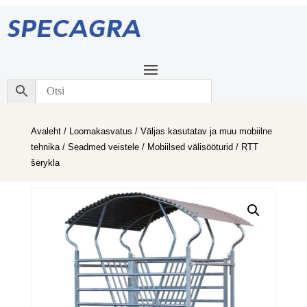
Avaleht
/
Loomakasvatus
/
Väljas kasutatav ja muu mobiilne
tehnika
/
Seadmed veistele
/
Mobiilsed välisööturid
/ RTT
šėrykla