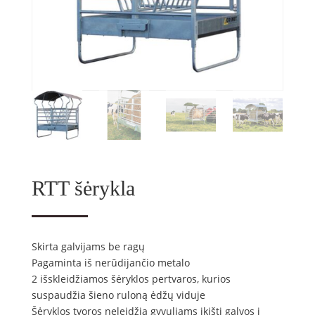
RTT šėrykla
Skirta galvijams be ragų
Pagaminta iš nerūdijančio metalo
2 išskleidžiamos šėryklos pertvaros, kurios
suspaudžia šieno ruloną ėdžų viduje
Šėryklos tvoros neleidžia gyvuliams įkišti galvos į