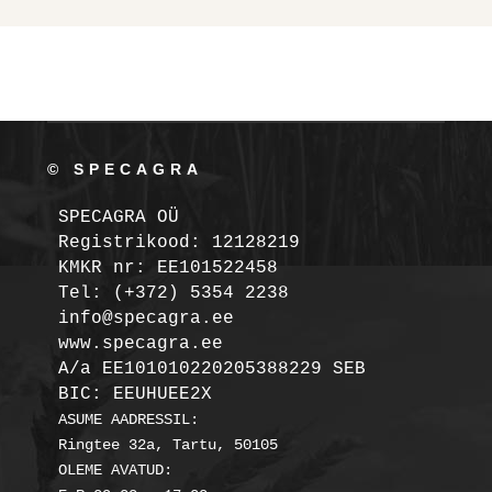
© SPECAGRA
SPECAGRA OÜ
Registrikood: 12128219

KMKR nr: EE101522458
Tel: (+372) 5354 2238

info@specagra.ee

A/a EE101010220205388229 SEB

BIC: EEUHUEE2X
ASUME AADRESSIL:

Ringtee 32a, Tartu, 50105

OLEME AVATUD:
