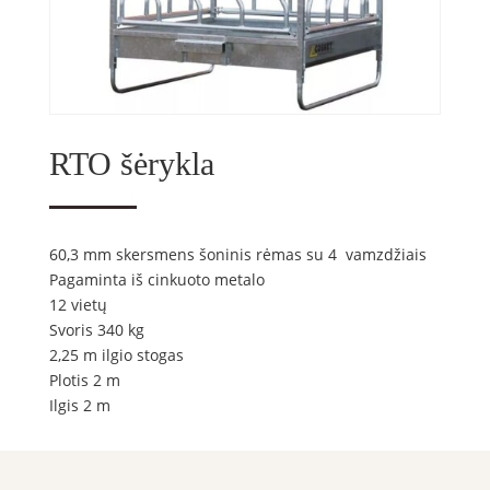
RTO šėrykla
60,3 mm skersmens šoninis rėmas su 4 vamzdžiais
Pagaminta iš cinkuoto metalo
12 vietų
Svoris 340 kg
2,25 m ilgio stogas
Plotis 2 m
Ilgis 2 m