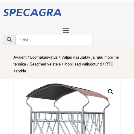
Avaleht
/
Loomakasvatus
/
Väljas kasutatav ja muu mobiilne
tehnika
/
Seadmed veistele
/
Mobiilsed välisööturid
/ RTO
šėrykla