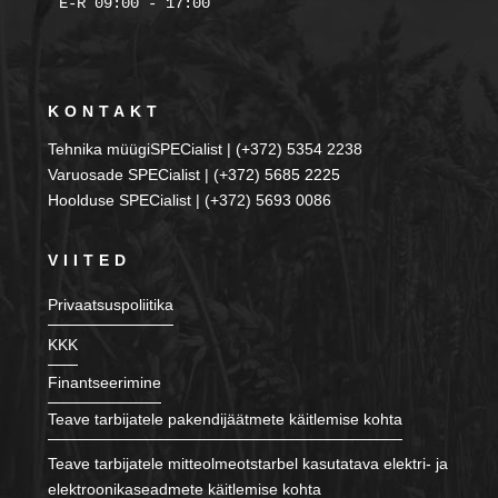
KONTAKT
Tehnika müügiSPECialist | (+372) 5354 2238
Varuosade SPECialist | (+372) 5685 2225
Hoolduse SPECialist | (+372) 5693 0086
VIITED
Privaatsuspoliitika
KKK
Finantseerimine
Teave tarbijatele pakendijäätmete käitlemise kohta
Teave tarbijatele mitteolmeotstarbel kasutatava elektri- ja
elektroonikaseadmete käitlemise kohta