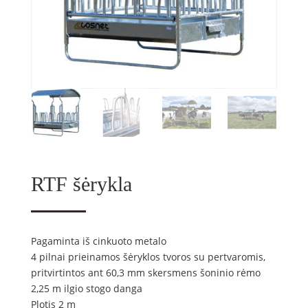
RTF šėrykla
Pagaminta iš cinkuoto metalo
4 pilnai prieinamos šėryklos tvoros su pertvaromis,
pritvirtintos ant 60,3 mm skersmens šoninio rėmo
2,25 m ilgio stogo danga
Plotis 2 m