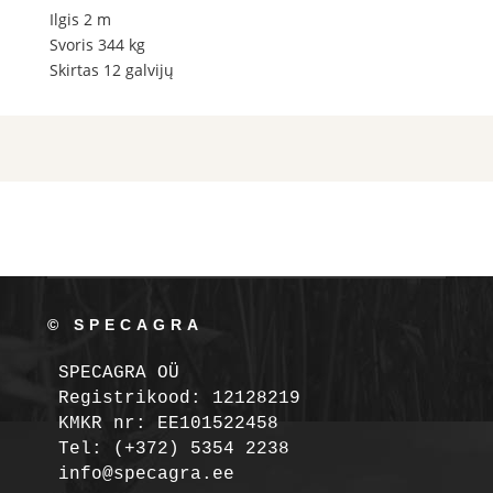
Ilgis 2 m
Svoris 344 kg
Skirtas 12 galvijų
© SPECAGRA
SPECAGRA OÜ
Registrikood: 12128219

KMKR nr: EE101522458
Tel: (+372) 5354 2238

info@specagra.ee
