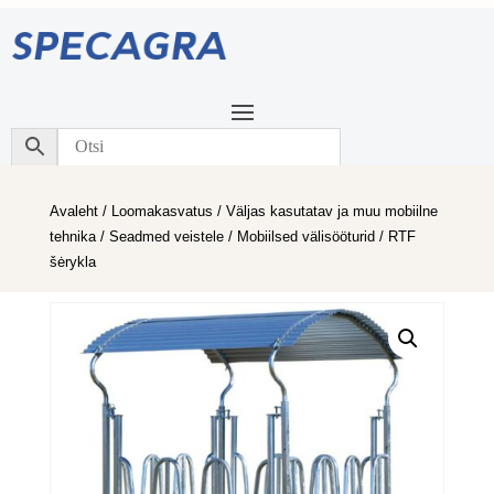
Avaleht
/
Loomakasvatus
/
Väljas kasutatav ja muu mobiilne
tehnika
/
Seadmed veistele
/
Mobiilsed välisööturid
/ RTF
šėrykla