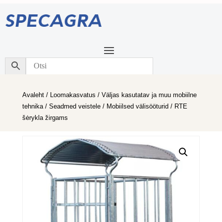
Avaleht
/
Loomakasvatus
/
Väljas kasutatav ja muu mobiilne
tehnika
/
Seadmed veistele
/
Mobiilsed välisööturid
/ RTE
šėrykla žirgams