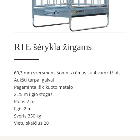
RTE šėrykla žirgams
60,3 mm skersmens šoninis rėmas su 4 vamzdžiais
Aukšti tarpai galvai
Pagaminta iš cikuoto metalo
2,25 m ilgio stogas.
Plotis 2 m
Ilgis 2 m
Svoris 350 kg
Vietų skaičius 20