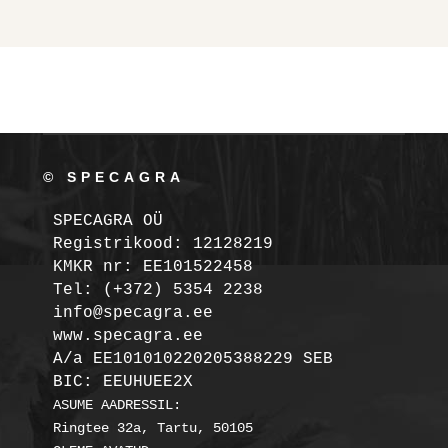
© SPECAGRA
SPECAGRA OÜ
Registrikood: 12128219

KMKR nr: EE101522458
Tel: (+372) 5354 2238

info@specagra.ee

A/a EE101010220205388229 SEB

BIC: EEUHUEE2X
ASUME AADRESSIL:

Ringtee 32a, Tartu, 50105
