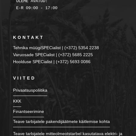
OLEME AVATUD:

KONTAKT
Tehnika müügiSPECialist | (+372) 5354 2238
Varuosade SPECialist | (+372) 5685 2225
Hoolduse SPECialist | (+372) 5693 0086
VIITED
Privaatsuspoliitika
KKK
Finantseerimine
Teave tarbijatele pakendijäätmete käitlemise kohta
Teave tarbijatele mitteolmeotstarbel kasutatava elektri- ja