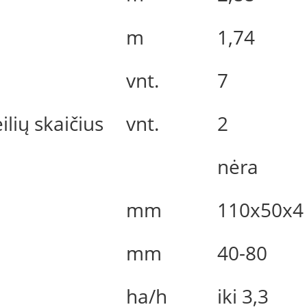
m
1,74
vnt.
7
lių skaičius
vnt.
2
nėra
mm
110x50x4
mm
40-80
ha/h
iki 3,3