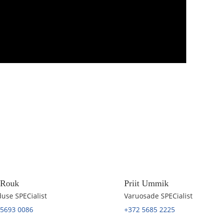
t Rouk
Priit Ummik
use SPECialist
Varuosade SPECialist
 5693 0086
+372 5685 2225