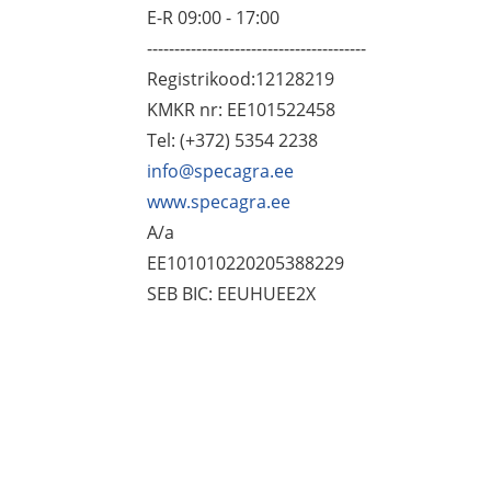
E-R 09:00 - 17:00
----------------------------------------
Registrikood:12128219
KMKR nr: EE101522458
Tel: (+372) 5354 2238
info@specagra.ee
www.specagra.ee
A/a
EE101010220205388229
SEB BIC: EEUHUEE2X