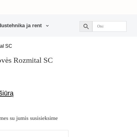
ustehnika ja rent
tal SC
ovės Rozmital SC
šiūrą
 mes su jumis susisieksime