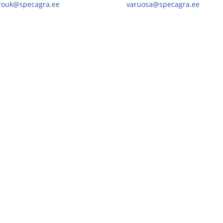
.rouk@specagra.ee
varuosa@specagra.ee