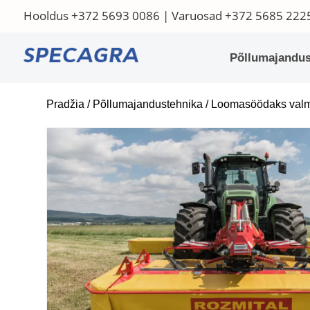
Hooldus
+372 5693 0086
| Varuosad
+372 5685 222
Põllumajandus
Pradžia
/
Põllumajandustehnika
/
Loomasöödaks valm