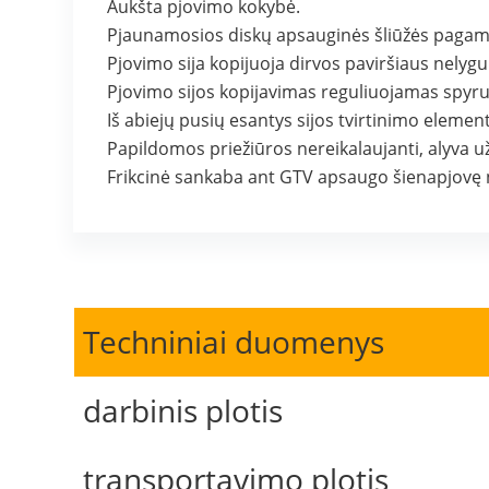
Aukšta pjovimo kokybė.
Pjaunamosios diskų apsauginės šliūžės pagami
Pjovimo sija kopijuoja dirvos paviršiaus nelyg
Pjovimo sijos kopijavimas reguliuojamas spyr
Iš abiejų pusių esantys sijos tvirtinimo elemen
Papildomos priežiūros nereikalaujanti, alyva už
Frikcinė sankaba ant GTV apsaugo šienapjovę
Techniniai duomenys
darbinis plotis
transportavimo plotis