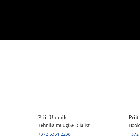
Priit Ummik
Prii
Tehnika müügiSPECialist
Hoold
+372 5354 2238
+372