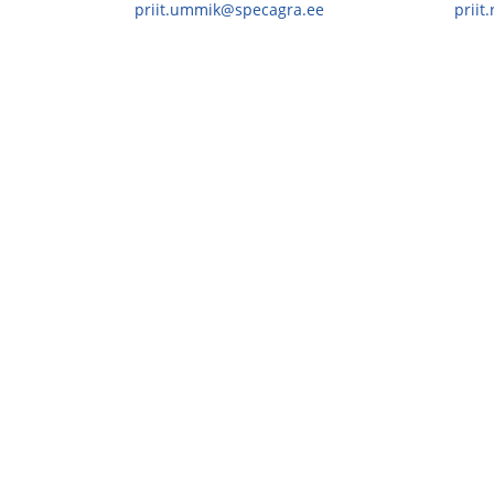
priit.ummik@specagra.ee
priit