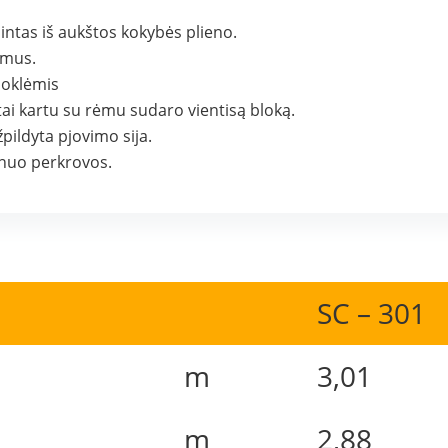
ntas iš aukštos kokybės plieno.
umus.
uoklėmis
tai kartu su rėmu sudaro vientisą bloką.
pildyta pjovimo sija.
 nuo perkrovos.
SC – 301
m
3,01
m
2,88