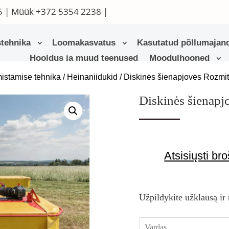
5
| Müük
+372 5354 2238
|
tehnika
Loomakasvatus
Kasutatud põllumajand
Hooldus ja muud teenused
Moodulhooned
istamise tehnika
/
Heinaniidukid
/ Diskinės šienapjovės Rozmi
Diskinės šienapj
Atsisiųsti bro
Užpildykite užklausą ir