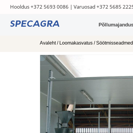
Hooldus
+372 5693 0086
| Varuosad
+372 5685 222
Põllumajandus
Avaleht
/
Loomakasvatus
/
Söötmisseadme