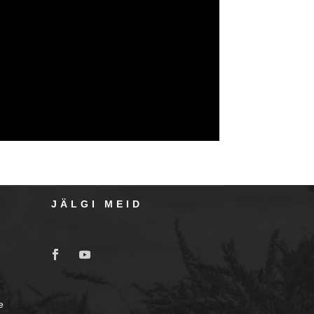
JÄLGI MEID
e