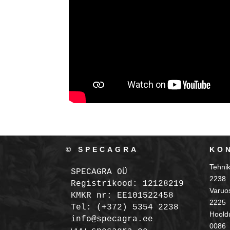
© SPECAGRA
KO
Tehni
SPECAGRA OÜ
2238
Registrikood: 12128219

Varuo
KMKR nr: EE101522458
2225
Tel: (+372) 5354 2238

Hooldu
info@specagra.ee

0086