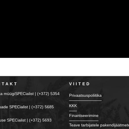
NTAKT
VIITED
ka müügiSPECialist | (+372) 5354
Privaatsuspoliitika
KKK
sade SPECialist | (+372) 5685
Finantseerimine
se SPECialist | (+372) 5693
Teave tarbijatele pakendijäätmet