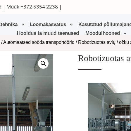
5
| Müük
+372 5354 2238
|
tehnika
Loomakasvatus
Kasutatud põllumajand
Hooldus ja muud teenused
Moodulhooned
d
/
Automaatsed sööda transportöörid
/ Robotizuotas avių / ožkų
Robotizuotas a