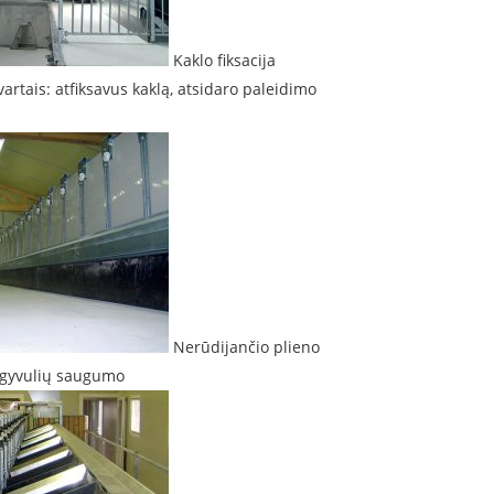
Kaklo fiksacija
rtais: atfiksavus kaklą, atsidaro paleidimo
Nerūdijančio plieno
l gyvulių saugumo