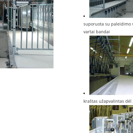
suporuota su paleidimo va
vartai bandai
kraštas užapvalintas dė