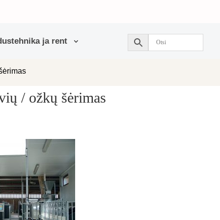
ustehnika ja rent
 šėrimas
vių / ožkų šėrimas