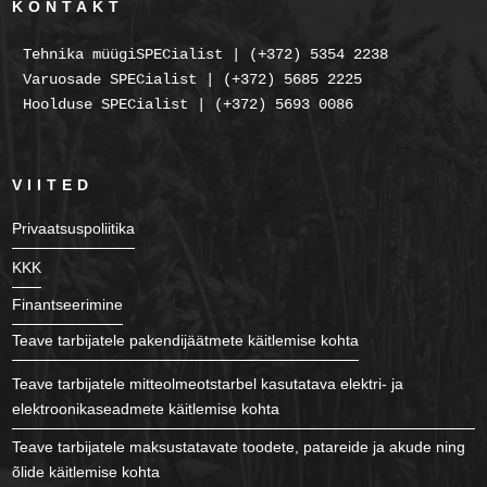
KONTAKT
Tehnika müügiSPECialist | (+372) 5354 2238
Varuosade SPECialist | (+372) 5685 2225
Hoolduse SPECialist | (+372) 5693 0086
VIITED
Privaatsuspoliitika
KKK
Finantseerimine
Teave tarbijatele pakendijäätmete käitlemise kohta
Teave tarbijatele mitteolmeotstarbel kasutatava elektri- ja
elektroonikaseadmete käitlemise kohta
Teave tarbijatele maksustatavate toodete, patareide ja akude ning
õlide käitlemise kohta