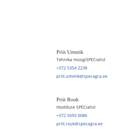
Priit Ummik
Tehnika müügiSPECialist
+372 5354 2238
priit.ummik@specagra.ee
Priit Rouk
Hoolduse SPECialist
+372 5693 0086
priit.rouk@specagra.ee