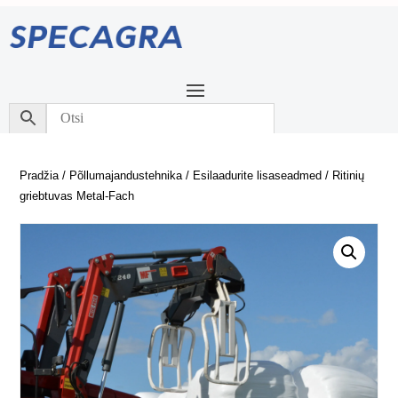
Pradžia
/
Põllumajandustehnika
/
Esilaadurite lisaseadmed
/ Ritinių
griebtuvas Metal-Fach