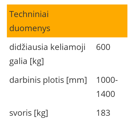
Techniniai
duomenys
didžiausia keliamoji
600
galia [kg]
darbinis plotis [mm]
1000-
1400
svoris [kg]
183