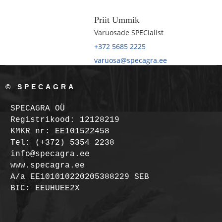
Priit Ummik
Varuosade SPECialist
+372 5685 2225
varuosa@specagra.ee
© SPECAGRA
SPECAGRA OÜ
Registrikood: 12128219
KMKR nr: EE101522458
Tel: (+372) 5354 2238
info@specagra.ee
www.specagra.ee
A/a EE101010220205388229 SEB
BIC: EEUHUEE2X