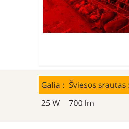
Galia :
Šviesos srautas 
25 W
700 lm