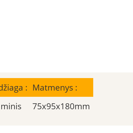
žiaga :
Matmenys :
uminis
75x95x180mm