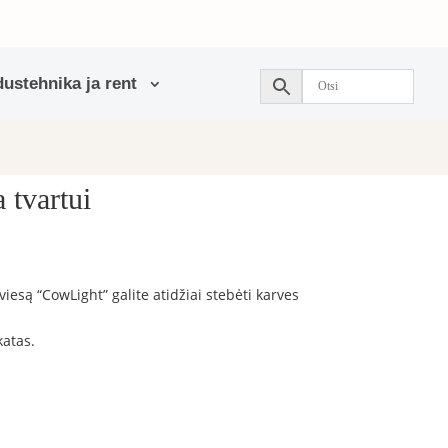
ustehnika ja rent
 tvartui
są “CowLight” galite atidžiai stebėti karves
katas.