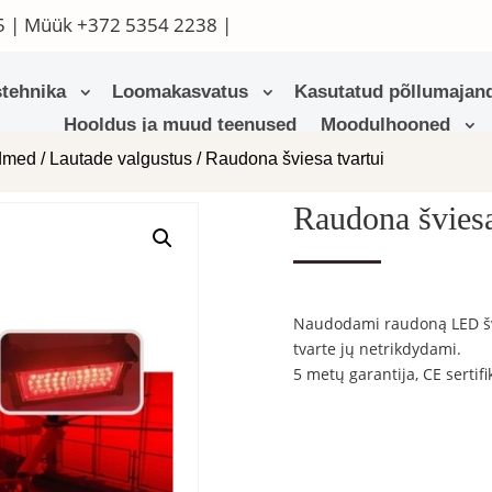
5
| Müük
+372 5354 2238
|
tehnika
Loomakasvatus
Kasutatud põllumajand
Hooldus ja muud teenused
Moodulhooned
admed
/
Lautade valgustus
/ Raudona šviesa tvartui
Raudona šviesa
Naudodami raudoną LED švie
tvarte jų netrikdydami.
5 metų garantija, CE sertifi