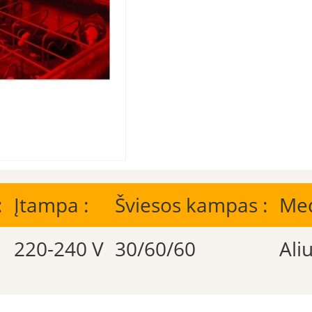
:
Įtampa :
Šviesos kampas :
Med
220-240 V
30/60/60
Ali