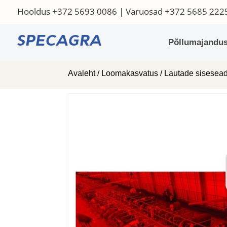
Hooldus
+372 5693 0086
| Varuosad
+372 5685 222
Põllumajandus
Avaleht
/
Loomakasvatus
/
Lautade sisese