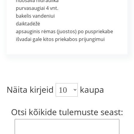
nuosava hidraulika
purvasaugiai 4 vnt.
bakelis vandeniui
daiktadėžė
apsauginis rėmas (juostos) po puspriekabe
išvadai gale kitos priekabos prijungimui
Näita kirjeid
kaupa
Otsi kõikide tulemuste seast: