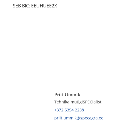
SEB BIC: EEUHUEE2X
Priit Ummik
Tehnika müügiSPECialist
+372 5354 2238
priit.ummik@specagra.ee