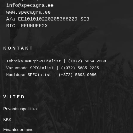
info@specagra.ee
www.specagra.ee
A/a EE101010220205388229 SEB
BIC: EEUHUEE2X
KONTAKT
Tehnika müügiSPECialist | (+372) 5354 2238
Varuosade SPECialist | (+372) 5685 2225
Hoolduse SPECialist | (+372) 5693 0086
VIITED
Privaatsuspoliitika
KKK
Finantseerimine