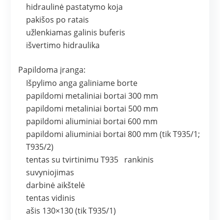
hidraulinė pastatymo koja
pakišos po ratais
užlenkiamas galinis buferis
išvertimo hidraulika
Papildoma įranga:
Išpylimo anga galiniame borte
papildomi metaliniai bortai 300 mm
papildomi metaliniai bortai 500 mm
papildomi aliuminiai bortai 600 mm
papildomi aliuminiai bortai 800 mm (tik T935/1;
T935/2)
tentas su tvirtinimu T935 rankinis
suvyniojimas
darbinė aikštelė
tentas vidinis
ašis 130×130 (tik T935/1)