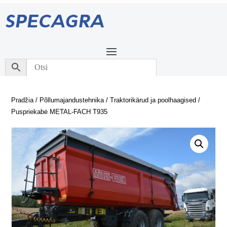
Pradžia
/
Põllumajandustehnika
/
Traktorikärud ja poolhaagised
/
Puspriekabė METAL-FACH T935