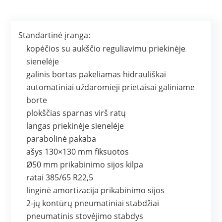
Standartinė įranga:
kopėčios su aukščio reguliavimu priekinėje
sienelėje
galinis bortas pakeliamas hidrauliškai
automatiniai uždaromieji prietaisai galiniame
borte
plokščias sparnas virš ratų
langas priekinėje sienelėje
parabolinė pakaba
ašys 130×130 mm fiksuotos
Ø50 mm prikabinimo sijos kilpa
ratai 385/65 R22,5
linginė amortizacija prikabinimo sijos
2-jų kontūrų pneumatiniai stabdžiai
pneumatinis stovėjimo stabdys