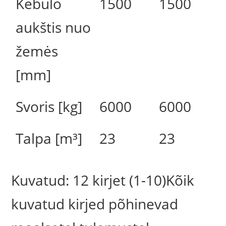
Kėbulo
1500
1500
aukštis nuo
žemės
[mm]
Svoris [kg]
6000
6000
Talpa [m³]
23
23
Kuvatud: 12 kirjet (1-10)Kõik
kuvatud kirjed põhinevad