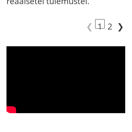
reaalsetel tulemustel.
❮
1
2
❯