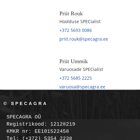
Priit Rouk
Hoolduse SPECialist
+372 5693 0086
priit.rouk@specagra.ee
Priit Ummik
Varuosade SPECialist
+372 5685 2225
varuosa@specagra.ee
© SPECAGRA
SPECAGRA OÜ
Registrikood: 12128219
KMKR nr: EE101522458
Tel: (+372) 5354 2238