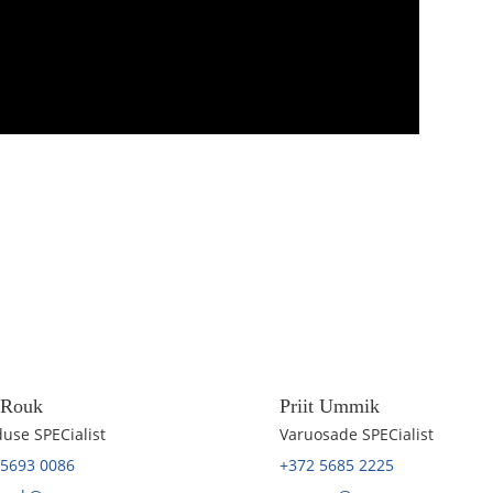
t Rouk
Priit Ummik
use SPECialist
Varuosade SPECialist
 5693 0086
+372 5685 2225