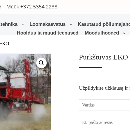
5
| Müük
+372 5354 2238
|
tehnika
Loomakasvatus
Kasutatud põllumajand
Hooldus ja muud teenused
Moodulhooned
 EKO
Purkštuvas EKO
Užpildykite užklausą ir