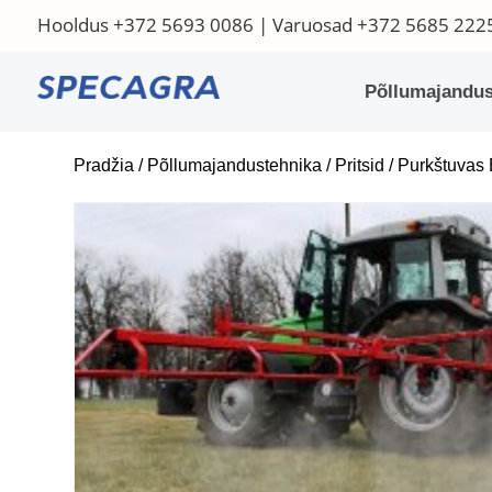
Hooldus
+372 5693 0086
| Varuosad
+372 5685 222
Põllumajandus
Pradžia
/
Põllumajandustehnika
/
Pritsid
/ Purkštuvas