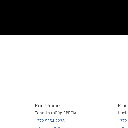
Priit Ummik
Prii
Tehnika müügiSPECialist
Hoold
+372 5354 2238
+372