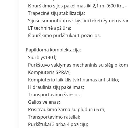
Išpurškimo sijos pakėlimas iki 2,1 m. (600 ltr., –
Trapecinė sijų stabilizacija;
Sijose sumontuotos skysčiui tekėti žymėtos žar
LT techninė apžiūra;
Išpurškimo purkštukai 1-pozicijos.
Papildoma komplektacija:
Siurblys140 l;
Purkštuvo valdymas mechaninis su slėgio kom
Kompiuteris SPRAY;
Kompiuterio laikiklis tvirtinamas ant stiklo;
Hidraulinis sijų pakėlimas;
Transportavimo šviesos;
Galios velenas;
Prisitraukimo žarna su plūduru 6 m;
Transportavimo rateliai;
Purkštukai 3 arba 4 pozicijų;