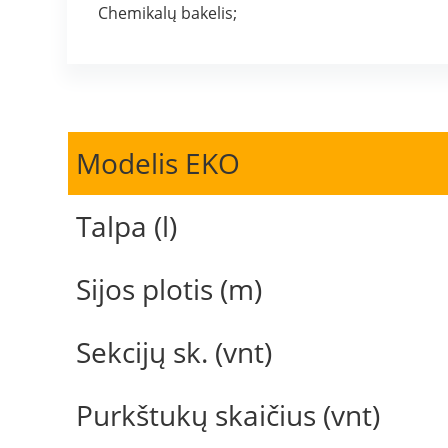
Chemikalų bakelis;
Modelis EKO
Talpa (l)
Sijos plotis (m)
Sekcijų sk. (vnt)
Purkštukų skaičius (vnt)