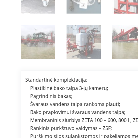
Standartinė komplektacija:
Plastikinė bako talpa 3-jų kamerų;
Pagrindinis bakas;
Švaraus vandens talpa rankoms plauti;
Bako praplovimui švaraus vandens talpa;
Membraninis siurblys ZETA 100 – 600, 800 l , ZE
Rankinis purkštuvo valdymas – ZSF;
Purškimo sijos sulankstomos ir pakeliamos m