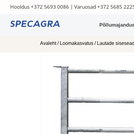
Hooldus
+372 5693 0086
| Varuosad
+372 5685 222
Põllumajandus
Avaleht
/
Loomakasvatus
/
Lautade sisese