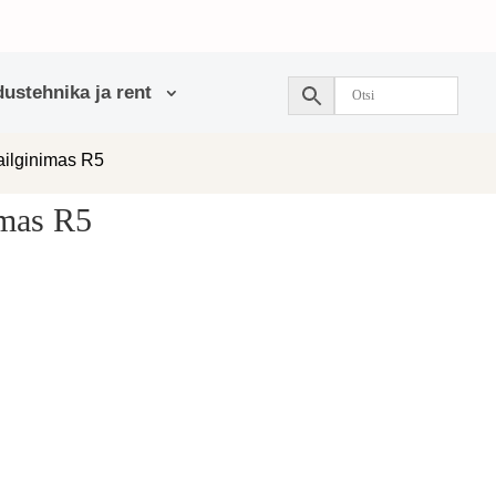
ustehnika ja rent
railginimas R5
imas R5