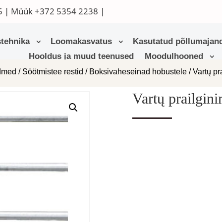
5
| Müük
+372 5354 2238
|
tehnika
Loomakasvatus
Kasutatud põllumajand
Hooldus ja muud teenused
Moodulhooned
admed
/
Söötmistee restid
/
Boksivaheseinad hobustele
/ Vartų p
Vartų prailgin