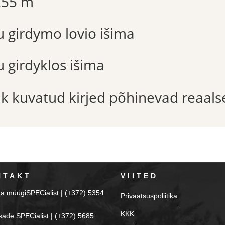
2.55 m
u girdymo lovio išima
u girdyklos išima
õik kuvatud kirjed põhinevad reaals
NTAKT
VIITED
ka müügiSPECialist | (+372) 5354
Privaatsuspoliitika
KKK
sade SPECialist | (+372) 5685