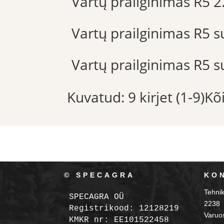
Vartų prailginimas R5 
Vartų prailginimas R5 s
Vartų prailginimas R5 s
Kuvatud: 9 kirjet (1-9)K
© SPECAGRA
KO
Tehni
SPECAGRA OÜ
2238
Registrikood: 12128219

Varuo
KMKR nr: EE101522458