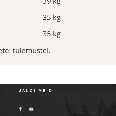
39 kg
35 kg
35 kg
etel tulemustel.
JÄLGI MEID