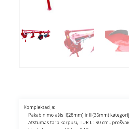
Komplektacija:
Pakabinimo ašis II(28mm) ir III(36mm) kategori
Atstumas tarp korpusų TUR L : 90 cm., prošvais