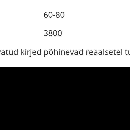
60-80
3800
uvatud kirjed põhinevad reaalsetel 