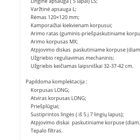
Linginė apsauga ( 5 lapai) LS;
Varžtinė apsauga L;
Rėmas 120×120 mm;
Kamporaižiai kiekvienam korpusui;
Arimo ratas (guminis-priešpaskutiniame korpu
Arimo korpusas MX;
Atpjovimo diskas paskutiniame korpuse (diam.
Užgriebio reguliavimas mechaninis;
Užgriebis keičiamas laipsniškai 32-37-42 cm.
Papildoma komplektacija :
Korpusas LONG;
Atviras korpusas LONG;
Priešplūgiai;
Sustiprintos lingės ( iš 5 į 7 lingių lapus);
Atpjovimo diskai paskutiniame korpuse (diam.
Tepalo filtras.