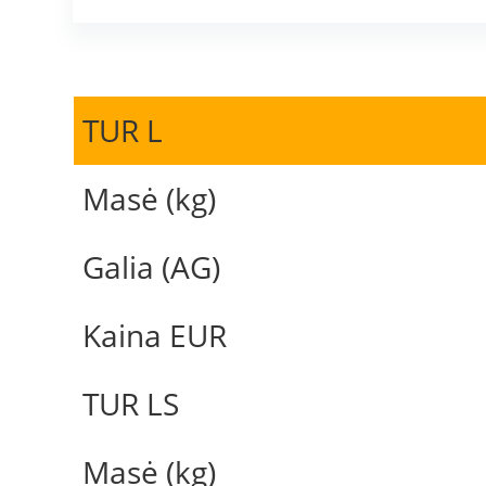
TUR L
Masė (kg)
Galia (AG)
Kaina EUR
TUR LS
Masė (kg)