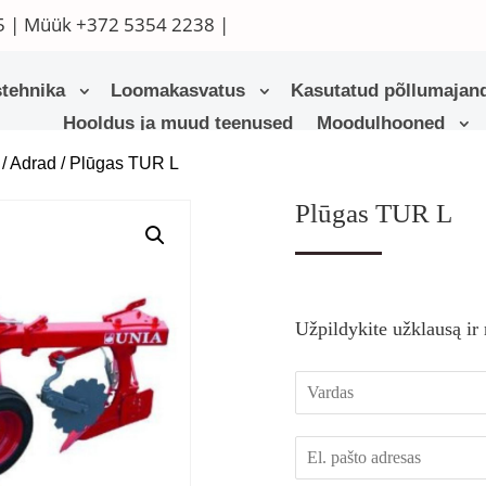
5
| Müük
+372 5354 2238
|
tehnika
Loomakasvatus
Kasutatud põllumajand
Hooldus ja muud teenused
Moodulhooned
/
Adrad
/ Plūgas TUR L
Plūgas TUR L
Užpildykite užklausą ir