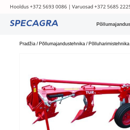
Hooldus
+372 5693 0086
| Varuosad
+372 5685 222
Põllumajandus
Pradžia
/
Põllumajandustehnika
/
Põlluharimistehnika