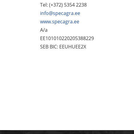
Tel: (+372) 5354 2238
info@specagra.ee
www.specagra.ee
A/a
EE101010220205388229
SEB BIC: EEUHUEE2X