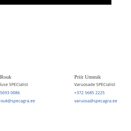
t Rouk
Priit Ummik
use SPECialist
Varuosade SPECialist
 5693 0086
+372 5685 2225
.rouk@specagra.ee
varuosa@specagra.ee