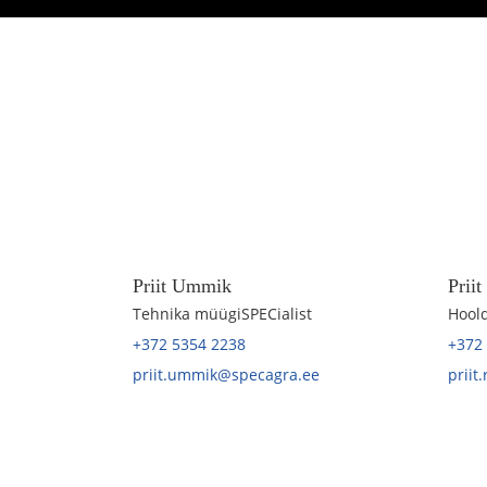
Priit Ummik
Prii
Tehnika müügiSPECialist
Hoold
+372 5354 2238
+372
priit.ummik@specagra.ee
priit