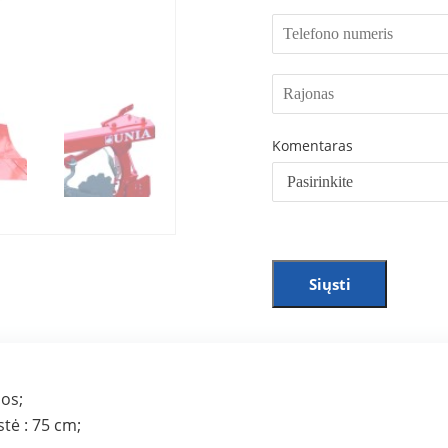
Komentaras
Siųsti
jos;
tė : 75 cm;