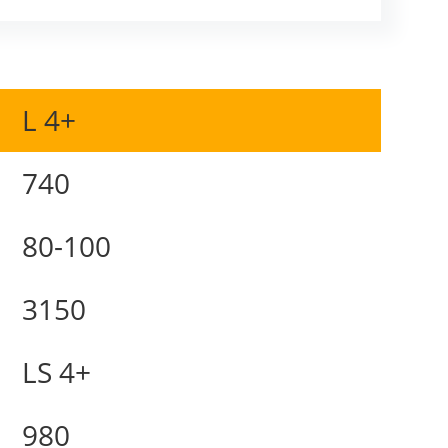
L 4+
740
80-100
3150
LS 4+
980