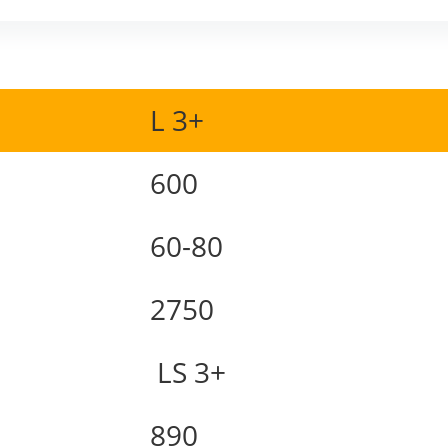
L 3+
600
60-80
2750
LS 3+
890