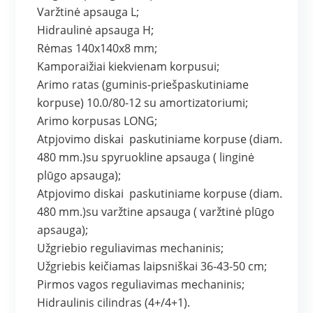
Varžtinė apsauga L;
Hidraulinė apsauga H;
Rėmas 140x140x8 mm;
Kamporaižiai kiekvienam korpusui;
Arimo ratas (guminis-priešpaskutiniame
korpuse) 10.0/80-12 su amortizatoriumi;
Arimo korpusas LONG;
Atpjovimo diskai paskutiniame korpuse (diam.
480 mm.)su spyruokline apsauga ( linginė
plūgo apsauga);
Atpjovimo diskai paskutiniame korpuse (diam.
480 mm.)su varžtine apsauga ( varžtinė plūgo
apsauga);
Užgriebio reguliavimas mechaninis;
Užgriebis keičiamas laipsniškai 36-43-50 cm;
Pirmos vagos reguliavimas mechaninis;
Hidraulinis cilindras (4+/4+1).