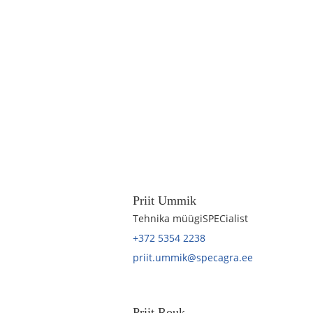
Priit Ummik
Tehnika müügiSPECialist
+372 5354 2238
priit.ummik@specagra.ee
Priit Rouk