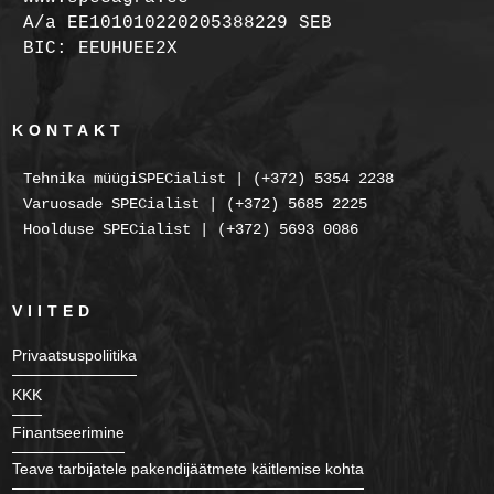
A/a EE101010220205388229 SEB
BIC: EEUHUEE2X
KONTAKT
Tehnika müügiSPECialist | (+372) 5354 2238
Varuosade SPECialist | (+372) 5685 2225
Hoolduse SPECialist | (+372) 5693 0086
VIITED
Privaatsuspoliitika
KKK
Finantseerimine
Teave tarbijatele pakendijäätmete käitlemise kohta