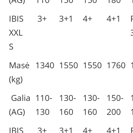
IBIS
3+
3+1
4+
4+1
XXL
S
Masė
1340
1550
1550
1760
(kg)
Galia
110-
130-
130-
150-
(AG)
130
160
160
200
IBIS
3+
3+1
4+
4+1