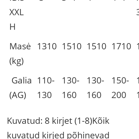
XXL
H
Masė
1310
1510
1510
1710
(kg)
Galia
110-
130-
130-
150-
(AG)
130
160
160
200
Kuvatud: 8 kirjet (1-8)Kõik
kuvatud kirjed põhinevad