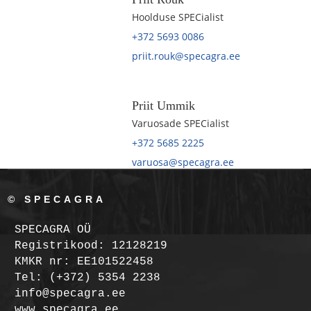
Hoolduse SPECialist
+372 5693 0086
priit.rouk@specagra.ee
Priit Ummik
Varuosade SPECialist
+372 5685 2225
varuosa@specagra.ee
© SPECAGRA
SPECAGRA OÜ
Registrikood: 12128219
KMKR nr: EE101522458
Tel: (+372) 5354 2238
info@specagra.ee
www.specagra.ee