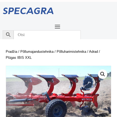
Pradžia
/
Põllumajandustehnika
/
Põlluharimistehnika
/
Adrad
/
Plūgas IBIS XXL