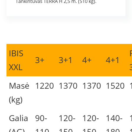
Tankintuvas TERRA H 2,5 m. (510 kg).
IBIS
3+
3+1
4+
4+1
XXL
Masė
1220
1370
1370
1520
(kg)
Galia
90-
120-
120-
140-
(AG)
110
150
150
180