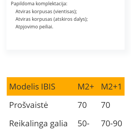
Papildoma komplektacija:
Atviras korpusas (vientisas);
Atviras korpusas (atskiros dalys);
Atpjovimo peiliai.
Modelis IBIS
M2+
M2+1
Prošvaistė
70
70
Reikalinga galia
50-
70-90