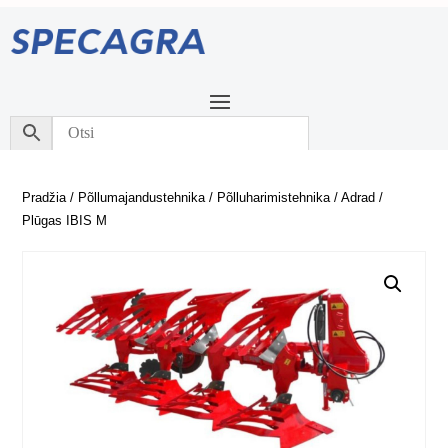
Pradžia
/
Põllumajandustehnika
/
Põlluharimistehnika
/
Adrad
/
Plūgas IBIS M