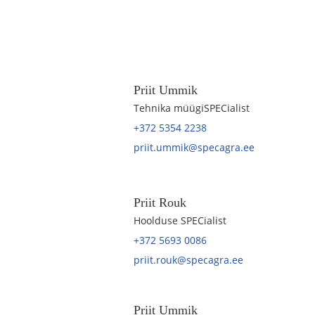
Priit Ummik
Tehnika müügiSPECialist
+372 5354 2238
priit.ummik@specagra.ee
Priit Rouk
Hoolduse SPECialist
+372 5693 0086
priit.rouk@specagra.ee
Priit Ummik