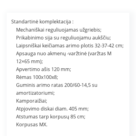
Standartinė komplektacija :
Mechaniškai reguliuojamas užgriebis;
Prikabinimo sija su reguliuojamu aukščiu;
Laipsniškai keičiamas arimo plotis 32-37-42 cm;
Apsauga nuo akmenų -varžtinė (varžtas M
12×65 mm);
Apvertimo ašis 120 mm;
Rėmas 100x100x8;
Guminis arimo ratas 200/60-14,5 su
amortizatoriumi;
Kamporaižiai;
Atpjovimo diskai diam. 405 mm;
Atstumas tarp korpusų 85 cm;
Korpusas MX.