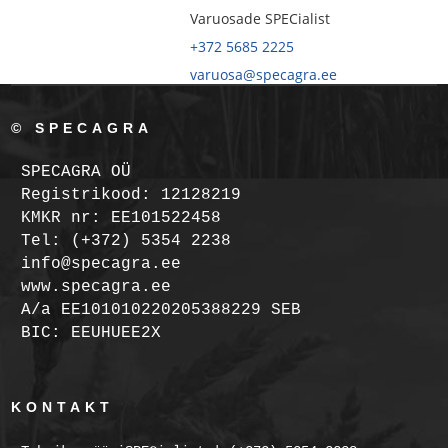
Varuosade SPECialist
+372 5685 2225
varuosa@specagra.ee
© SPECAGRA
SPECAGRA OÜ
Registrikood: 12128219
KMKR nr: EE101522458
Tel: (+372) 5354 2238
info@specagra.ee
www.specagra.ee
A/a EE101010220205388229 SEB
BIC: EEUHUEE2X
KONTAKT