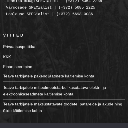
Tehnika müügiSPECialist | (+372) 5354 2238
Varuosade SPECialist | (+372) 5685 2225
Hoolduse SPECialist | (+372) 5693 0086
VIITED
Privaatsuspoliitika
KKK
Finantseerimine
Teave tarbijatele pakendijäätmete käitlemise kohta
Teave tarbijatele mitteolmeotstarbel kasutatava elektri- ja
elektroonikaseadmete käitlemise kohta
Teave tarbijatele maksustatavate toodete, patareide ja akude ning
õlide käitlemise kohta
JÄLGI MEID