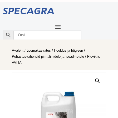
Avaleht
/
Loomakasvatus
/
Hooldus ja hügieen
/
Puhastusvahendid piimaliinidele ja -seadmetele
/ Ploviklis
AVITA