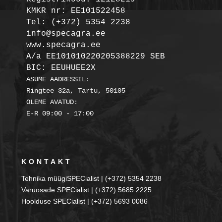
KMKR nr: EE101522458
Tel: (+372) 5354 2238

info@specagra.ee

A/a EE101010220205388229 SEB

BIC: EEUHUEE2X
ASUME AADRESSIL:

Ringtee 32a, Tartu, 50105

OLEME AVATUD:

KONTAKT
Tehnika müügiSPECialist | (+372) 5354 2238
Varuosade SPECialist | (+372) 5685 2225
Hoolduse SPECialist | (+372) 5693 0086