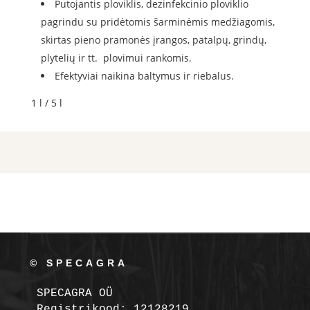
Putojantis ploviklis, dezinfekcinio ploviklio
pagrindu su pridėtomis šarminėmis medžiagomis,
skirtas pieno pramonės įrangos, patalpų, grindų,
plytelių ir tt. plovimui rankomis.
Efektyviai naikina baltymus ir riebalus.
1 l / 5 l
© SPECAGRA
SPECAGRA OÜ
Registrikood: 12128219
