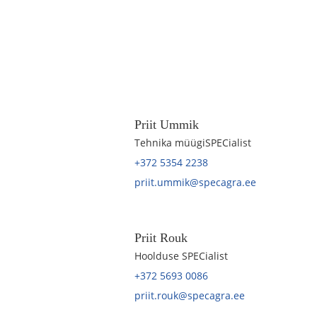
Priit Ummik
Tehnika müügiSPECialist
+372 5354 2238
priit.ummik@specagra.ee
Priit Rouk
Hoolduse SPECialist
+372 5693 0086
priit.rouk@specagra.ee