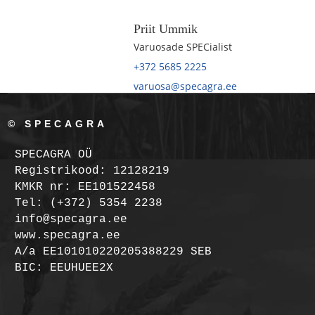
Priit Ummik
Varuosade SPECialist
+372 5685 2225
varuosa@specagra.ee
© SPECAGRA
SPECAGRA OÜ
Registrikood: 12128219
KMKR nr: EE101522458
Tel: (+372) 5354 2238
info@specagra.ee
www.specagra.ee
A/a EE101010220205388229 SEB
BIC: EEUHUEE2X