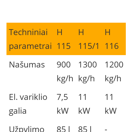
Techniniai
H
H
H
parametrai
115
115/1
116
Našumas
900
1300
1200
kg/h
kg/h
kg/h
El. variklio
7,5
11
11
galia
kW
kW
kW
Užpylimo
85 l
85 l
-