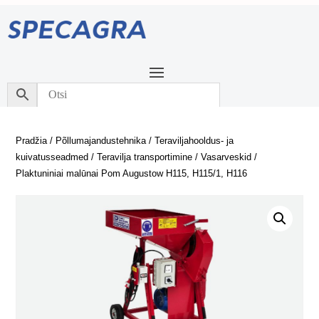
Pradžia
/
Põllumajandustehnika
/
Teraviljahooldus- ja
kuivatusseadmed
/
Teravilja transportimine
/
Vasarveskid
/
Plaktuniniai malūnai Pom Augustow H115, H115/1, H116