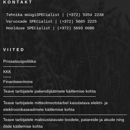
KONTAKT
Tehnika müügiSPECialist | (+372) 5354 2238
Varuosade SPECialist | (+372) 5685 2225
Hoolduse SPECialist | (+372) 5693 0086
VIITED
Privaatsuspoliitika
KKK
Finantseerimine
Teave tarbijatele pakendijäätmete käitlemise kohta
Teave tarbijatele mitteolmeotstarbel kasutatava elektri- ja
elektroonikaseadmete käitlemise kohta
Teave tarbijatele maksustatavate toodete, patareide ja akude ning
õlide käitlemise kohta