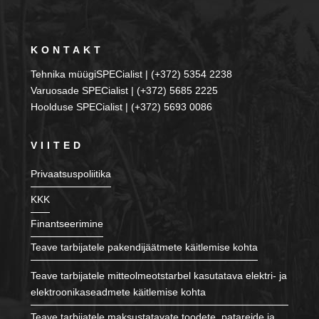
KONTAKT
Tehnika müügiSPECialist | (+372) 5354 2238
Varuosade SPECialist | (+372) 5685 2225
Hoolduse SPECialist | (+372) 5693 0086
VIITED
Privaatsuspoliitika
KKK
Finantseerimine
Teave tarbijatele pakendijäätmete käitlemise kohta
Teave tarbijatele mitteolmeotstarbel kasutatava elektri- ja
elektroonikaseadmete käitlemise kohta
Teave tarbijatele maksustatavate toodete, patareide ja