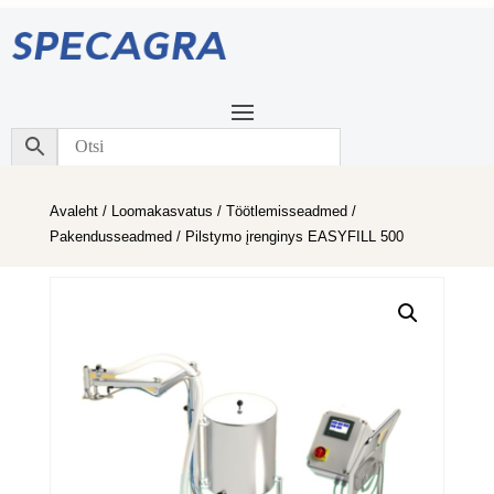
Avaleht
/
Loomakasvatus
/
Töötlemisseadmed
/
Pakendusseadmed
/ Pilstymo įrenginys EASYFILL 500