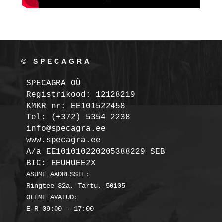
© SPECAGRA
SPECAGRA OÜ
Registrikood: 12128219

KMKR nr: EE101522458
Tel: (+372) 5354 2238

info@specagra.ee

A/a EE101010220205388229 SEB

BIC: EEUHUEE2X
ASUME AADRESSIL:

Ringtee 32a, Tartu, 50105

OLEME AVATUD:
