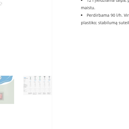
12 l įleidžiama talpa,
maistu.
Perdirbama 90 l/h. Vi
plastiko; stabilumą sutei