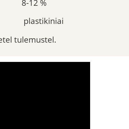
8-12 %
plastikiniai
etel tulemustel.