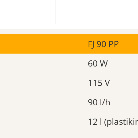
FJ 90 PP
60 W
115 V
90 l/h
12 l (plastiki