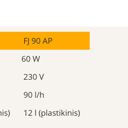
FJ 90 AP
60 W
230 V
90 l/h
nis)
12 l (plastikinis)