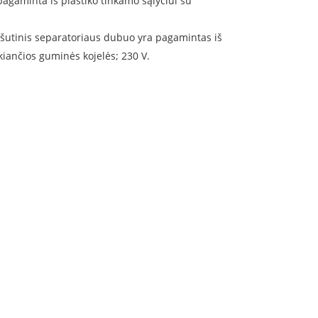
 pagaminta iš plastiko tinkamo sąlyčiui su
ršutinis separatoriaus dubuo yra pagamintas iš
kiančios guminės kojelės; 230 V.