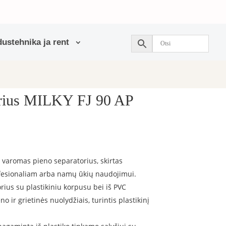
ustehnika ja rent
orius MILKY FJ 90 AP
 varomas pieno separatorius, skirtas
fesionaliam arba namų ūkių naudojimui.
ius su plastikiniu korpusu bei iš PVC
 ir grietinės nuolydžiais, turintis plastikinį