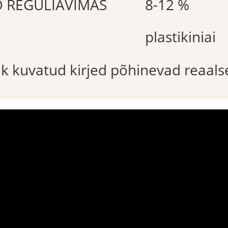
O REGULIAVIMAS
8-12 %
plastikiniai
õik kuvatud kirjed põhinevad reaals