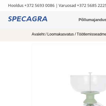
Hooldus
+372 5693 0086
| Varuosad
+372 5685 222
Põllumajandus
Avaleht
/
Loomakasvatus
/
Töötlemisseadm