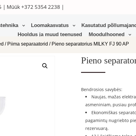
5
| Müük
+372 5354 2238
|
tehnika
Loomakasvatus
Kasutatud põllumajand
Hooldus ja muud teenused
Moodulhooned
ed
/
Piima separaatorid
/ Pieno separatorius MILKY FJ 90 AP
Pieno separat
Bendrosios savybės:
Naujas, mažas elektra
asmeniniam, pusiau pro
Ekonomiškas separator
pagamintų nugriebto pieno
rezervuarą.