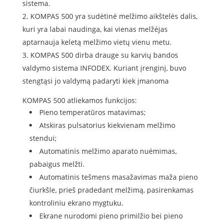
sistema.
KOMPAS 500 yra sudėtinė melžimo aikštelės dalis,
kuri yra labai naudinga, kai vienas melžėjas
aptarnauja keletą melžimo vietų vienu metu.
KOMPAS 500 dirba drauge su karvių bandos
valdymo sistema INFODEX. Kuriant įrenginį, buvo
stengtąsi jo valdymą padaryti kiek įmanoma
KOMPAS 500 atliekamos funkcijos:
Pieno temperatūros matavimas;
Atskiras pulsatorius kiekvienam melžimo
stendui;
Automatinis melžimo aparato nuėmimas,
pabaigus melžti.
Automatinis tešmens masažavimas maža pieno
čiurkšle, prieš pradedant melžimą, pasirenkamas
kontroliniu ekrano mygtuku.
Ekrane nurodomi pieno primilžio bei pieno