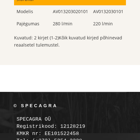
Modelis
AV013203020101
AV0132030101
Pajėgumas
280 l/min
220 l/min
Kuvatud: 2 kirjet (1-2)Kõik kuvatud kirjed põhinevad
reaalsetel tulemustel.
© SPECAGRA
SPECAGRA OÜ
Registrikood: 12128219

KMKR nr: EE101522458