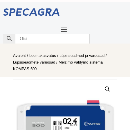
Avaleht
/
Loomakasvatus
/
Lüpsiseadmed ja varuosad
/
Lüpsiseadmete varuosad
/ Melžimo valdymo sistema
KOMPAS 500