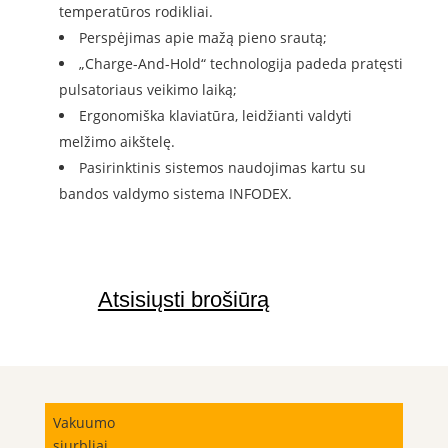
temperatūros rodikliai.
Perspėjimas apie mažą pieno srautą;
„Charge-And-Hold“ technologija padeda pratęsti
pulsatoriaus veikimo laiką;
Ergonomiška klaviatūra, leidžianti valdyti
melžimo aikštelę.
Pasirinktinis sistemos naudojimas kartu su
bandos valdymo sistema INFODEX.
Atsisiųsti brošiūrą
Vakuumo
siurbliai