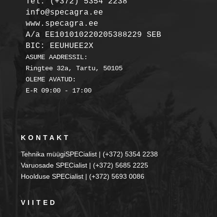
Tel: (+372) 5354 2238

info@specagra.ee

A/a EE101010220205388229 SEB

BIC: EEUHUEE2X
ASUME AADRESSIL:

Ringtee 32a, Tartu, 50105

OLEME AVATUD:

KONTAKT
Tehnika müügiSPECialist | (+372) 5354 2238
Varuosade SPECialist | (+372) 5685 2225
Hoolduse SPECialist | (+372) 5693 0086
VIITED