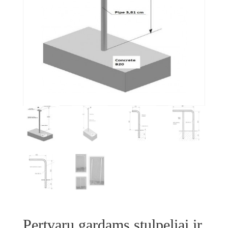
Pertvarų gardams stulpeliai ir