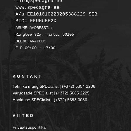
info@specagra.ee

A/a EE101010220205388229 SEB

BIC: EEUHUEE2X
ASUME AADRESSIL:

Ringtee 32a, Tartu, 50105

OLEME AVATUD:

KONTAKT
Tehnika müügiSPECialist | (+372) 5354 2238
Varuosade SPECialist | (+372) 5685 2225
Hoolduse SPECialist | (+372) 5693 0086
VIITED
Privaatsuspoliitika