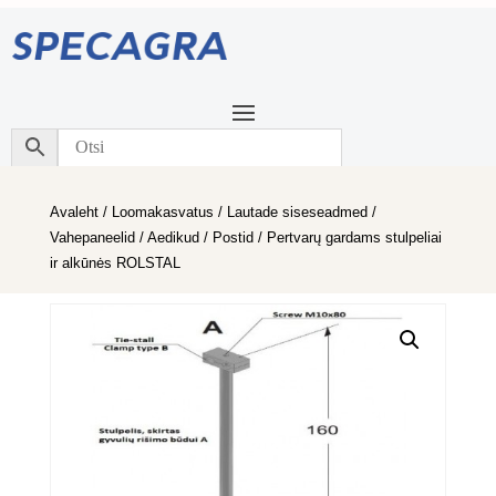
Avaleht
/
Loomakasvatus
/
Lautade siseseadmed
/
Vahepaneelid / Aedikud / Postid
/ Pertvarų gardams stulpeliai
ir alkūnės ROLSTAL