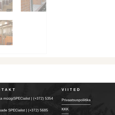
NTAKT
VIITED
ka müügiSPECialist | (+372) 5354
Privaatsuspoliitika
KKK
sade SPECialist | (+372) 5685