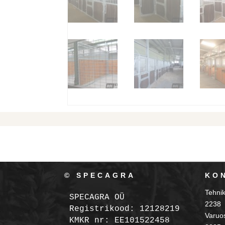
© SPECAGRA
KO
Tehni
SPECAGRA OÜ
2238
Registrikood: 12128219

Varuo
KMKR nr: EE101522458