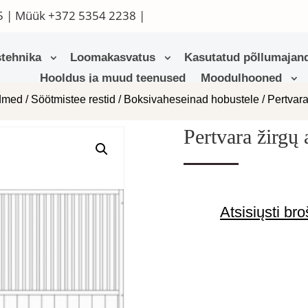
5
| Müük
+372 5354 2238
|
tehnika
Loomakasvatus
Kasutatud põllumajand
Hooldus ja muud teenused
Moodulhooned
admed
/
Söötmistee restid
/
Boksivaheseinad hobustele
/ Pertvara
Pertvara žirgų 
Atsisiųsti bro