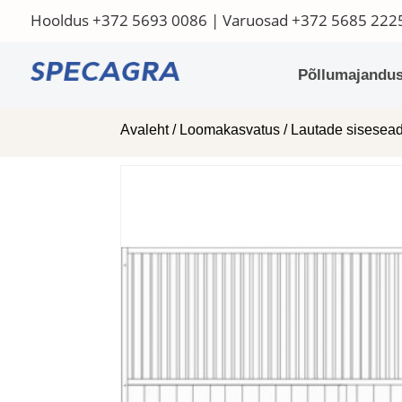
Hooldus
+372 5693 0086
| Varuosad
+372 5685 222
Põllumajandus
Avaleht
/
Loomakasvatus
/
Lautade sisese