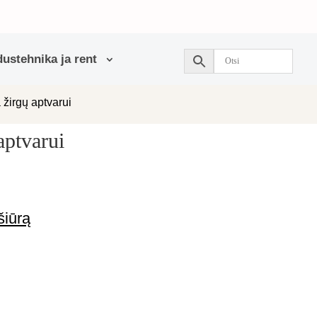
ustehnika ja rent
 žirgų aptvarui
aptvarui
šiūrą