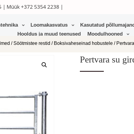
5
| Müük
+372 5354 2238
|
tehnika
Loomakasvatus
Kasutatud põllumajand
Hooldus ja muud teenused
Moodulhooned
admed
/
Söötmistee restid
/
Boksivaheseinad hobustele
/ Pertvar
Pertvara su gi