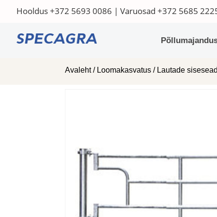
Hooldus
+372 5693 0086
| Varuosad
+372 5685 222
Põllumajandus
Avaleht
/
Loomakasvatus
/
Lautade sisese