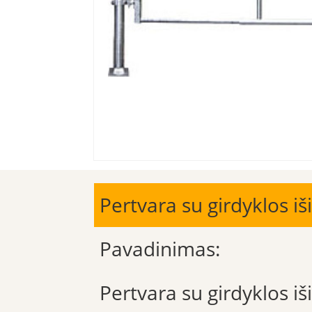
Pertvara su girdyklos i
Pavadinimas:
Pertvara su girdyklos iš