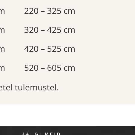
cm
220 – 325 cm
cm
320 – 425 cm
cm
420 – 525 cm
cm
520 – 605 cm
etel tulemustel.
JÄLGI MEID