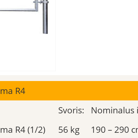
šima R4
Svoris:
Nominalus il
ima R4 (1/2)
56 kg
190 – 290 