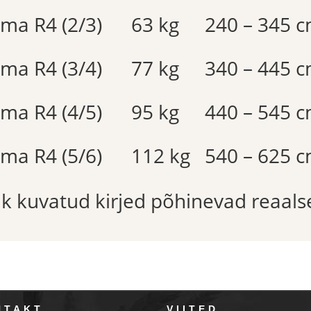
ima R4 (2/3)
63 kg
240 – 345 
ima R4 (3/4)
77 kg
340 – 445 
ima R4 (4/5)
95 kg
440 – 545 
ima R4 (5/6)
112 kg
540 – 625 
õik kuvatud kirjed põhinevad reaals
NTAKT
VIITED