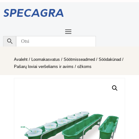
Avaleht
/
Loomakasvatus
/
Söötmisseadmed
/
Söödakünad
/
Pašarų loviai veršeliams ir avims / ožkoms