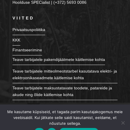
Hoolduse SPECialist | (+372) 5693 0086
VIITED
Privaatsuspoliitika
KKK
Finantseerimine
Teave tarbijatele pakendijäätmete käitlemise kohta
Teave tarbijatele mitteolmeotstarbel kasutatava elektri- ja
elektroonikaseadmete käitlemise kohta
Teave tarbijatele maksustatavate toodete, patareide ja
akude ning õlide käitlemise kohta
JÄLGI MEID
Me kasutame küpsiseid, et tagada parim kasutajakogemus meie
veebisaidil. Kui jätkate selle saidi kasutamist, eeldame, et
nõustute sellega.