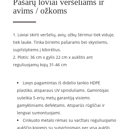
Pašarų loviai veršeliams ir
avims / ožkoms
Loviai skirti veršelių, avių, ožkų šėrimui tiek viduje,
tiek lauke. Tinka biriems pašarams bei skystiems,
supilstytiems į kibirėlius.
Plotis: 36 cm x gylis 22 cm x aukštis ant
reguliuojamų kojų 31-46 cm
Lovys pagamintas iš didelio tankio HDPE
plastiko, atsparaus UV spinduliams. Gamintojas
suteikia 5-erių metų garantiją visiems
gamykliniams defektams. Atsparūs rūgščiai ir
lengvai sumontuojami.
Cinkuoto metalo rėmas su varžtais reguliuojamo
aukščio kojomis su sutvirtinimais per visa aukštį.