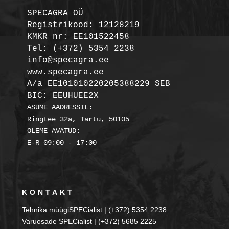
SPECAGRA OÜ
Registrikood: 12128219

KMKR nr: EE101522458
Tel: (+372) 5354 2238

info@specagra.ee

A/a EE101010220205388229 SEB

BIC: EEUHUEE2X
ASUME AADRESSIL:

Ringtee 32a, Tartu, 50105

OLEME AVATUD:

KONTAKT
Tehnika müügiSPECialist | (+372) 5354 2238
Varuosade SPECialist | (+372) 5685 2225