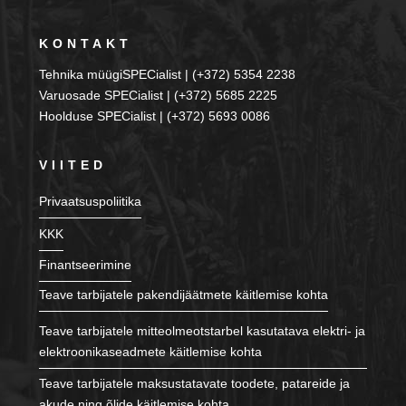
KONTAKT
Tehnika müügiSPECialist | (+372) 5354 2238
Varuosade SPECialist | (+372) 5685 2225
Hoolduse SPECialist | (+372) 5693 0086
VIITED
Privaatsuspoliitika
KKK
Finantseerimine
Teave tarbijatele pakendijäätmete käitlemise kohta
Teave tarbijatele mitteolmeotstarbel kasutatava elektri- ja
elektroonikaseadmete käitlemise kohta
Teave tarbijatele maksustatavate toodete, patareide ja
akude ning õlide käitlemise kohta