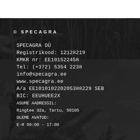
© SPECAGRA
SPECAGRA OÜ
Registrikood: 12128219

KMKR nr: EE101522458
Tel: (+372) 5354 2238

info@specagra.ee

A/a EE101010220205388229 SEB

BIC: EEUHUEE2X
ASUME AADRESSIL:

Ringtee 32a, Tartu, 50105

OLEME AVATUD:
