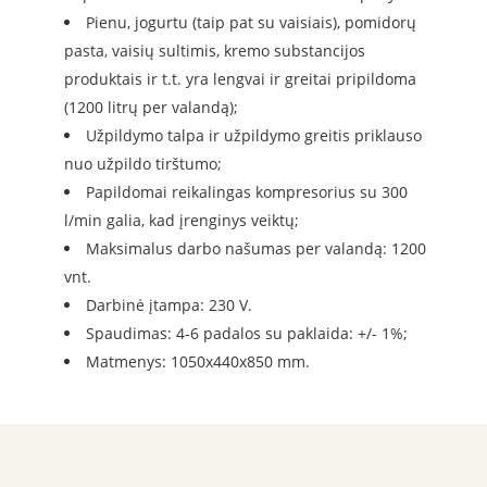
Pienu, jogurtu (taip pat su vaisiais), pomidorų
pasta, vaisių sultimis, kremo substancijos
produktais ir t.t. yra lengvai ir greitai pripildoma
(1200 litrų per valandą);
Užpildymo talpa ir užpildymo greitis priklauso
nuo užpildo tirštumo;
Papildomai reikalingas kompresorius su 300
l/min galia, kad įrenginys veiktų;
Maksimalus darbo našumas per valandą: 1200
vnt.
Darbinė įtampa: 230 V.
Spaudimas: 4-6 padalos su paklaida: +/- 1%;
Matmenys: 1050x440x850 mm.