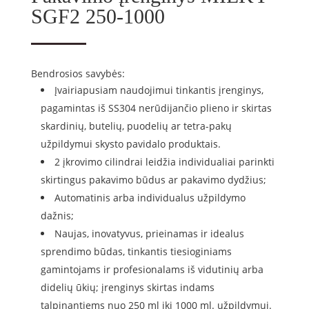
SGF2 250-1000
Bendrosios savybės:
Įvairiapusiam naudojimui tinkantis įrenginys,
pagamintas iš SS304 nerūdijančio plieno ir skirtas
skardinių, butelių, puodelių ar tetra-pakų
užpildymui skysto pavidalo produktais.
2 įkrovimo cilindrai leidžia individualiai parinkti
skirtingus pakavimo būdus ar pakavimo dydžius;
Automatinis arba individualus užpildymo
dažnis;
Naujas, inovatyvus, prieinamas ir idealus
sprendimo būdas, tinkantis tiesioginiams
gamintojams ir profesionalams iš vidutinių arba
didelių ūkių; įrenginys skirtas indams
talpinantiems nuo 250 ml iki 1000 ml. užpildymui.