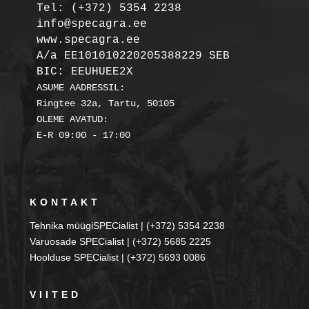
Tel: (+372) 5354 2238

info@specagra.ee

A/a EE101010220205388229 SEB

BIC: EEUHUEE2X
ASUME AADRESSIL:

Ringtee 32a, Tartu, 50105

OLEME AVATUD:

KONTAKT
Tehnika müügiSPECialist | (+372) 5354 2238
Varuosade SPECialist | (+372) 5685 2225
Hoolduse SPECialist | (+372) 5693 0086
VIITED