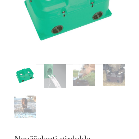
Neužšąlanti girdykla