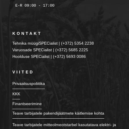
KONTAKT
Tehnika müügiSPECialist | (+372) 5354 2238
Varuosade SPECialist | (+372) 5685 2225
Hoolduse SPECialist | (+372) 5693 0086
VIITED
Privaatsuspoliitika
KKK
Finantseerimine
Teave tarbijatele pakendijäätmete käitlemise kohta
Teave tarbijatele mitteolmeotstarbel kasutatava elektri- ja