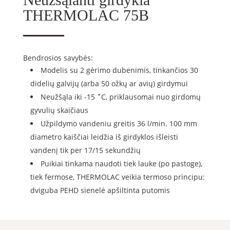
THERMOLAC 75B
Bendrosios savybės:
Modelis su 2 gėrimo dubenimis, tinkančios 30
didelių galvijų (arba 50 ožkų ar avių) girdymui
Neužšąla iki -15
˚
С, priklausomai nuo girdomų
gyvulių skaičiaus
Užpildymo vandeniu greitis 36 l/min. 100 mm
diametro kaiščiai leidžia iš girdyklos išleisti
vandenį tik per 17/15 sekundžių
Puikiai tinkama naudoti tiek lauke (po pastoge),
tiek fermose, THERMOLAC veikia termoso principu:
dviguba PEHD sienelė apšiltinta putomis