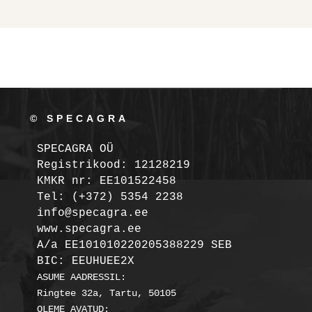
© SPECAGRA
SPECAGRA OÜ
Registrikood: 12128219

KMKR nr: EE101522458
Tel: (+372) 5354 2238

info@specagra.ee

A/a EE101010220205388229 SEB

BIC: EEUHUEE2X
ASUME AADRESSIL:

Ringtee 32a, Tartu, 50105

OLEME AVATUD:
