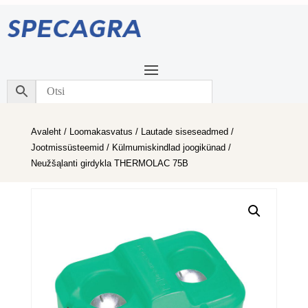
Avaleht
/
Loomakasvatus
/
Lautade siseseadmed
/
Jootmissüsteemid
/
Külmumiskindlad joogikünad
/
Neužšąlanti girdykla THERMOLAC 75B