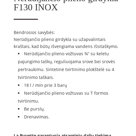
F130 INOX
Bendrosios savybės:
Nerūdijančio plieno girdykla su užapvalintais
kraštais, kad būtų išvengiama vandens išsitaškymo.
Nerūdijančio plieno vožtuvas ¾“ su keletu
pajungimo taškų, reguliuojama srove bei srovės
pertraukimu. Sintetinė tvirtinimo plokštelė su 4
tvirtinimo taškais.
18 l / min prie 3 barų
Nerūdijančio plieno vožtuvas su T formos
tvirtinimu.
Be purslų.
Drenavimas.
La Buvette garantuoja atsarginių dalių tiekimą