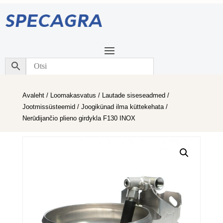
Avaleht
/
Loomakasvatus
/
Lautade siseseadmed
/
Jootmissüsteemid
/
Joogikünad ilma küttekehata
/
Nerūdijančio plieno girdykla F130 INOX