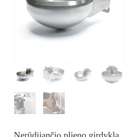
Nerūdijančio plieno girdykla