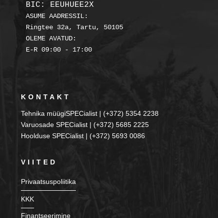
BIC: EEUHUEE2X
ASUME AADRESSIL:

Ringtee 32a, Tartu, 50105

OLEME AVATUD:

KONTAKT
Tehnika müügiSPECialist | (+372) 5354 2238
Varuosade SPECialist | (+372) 5685 2225
Hoolduse SPECialist | (+372) 5693 0086
VIITED
Privaatsuspoliitika
KKK
Finantseerimine