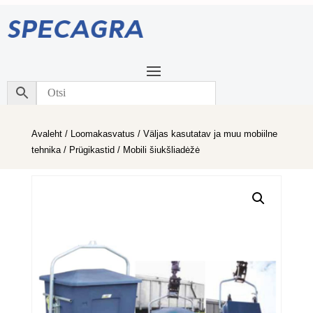
Avaleht
/
Loomakasvatus
/
Väljas kasutatav ja muu mobiilne
tehnika
/
Prügikastid
/ Mobili šiukšliadėžė