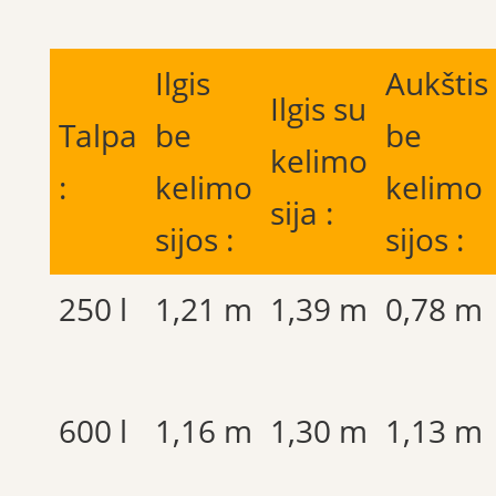
Ilgis
Aukštis
Ilgis su
Talpa
be
be
kelimo
:
kelimo
kelimo
sija :
sijos :
sijos :
250 l
1,21 m
1,39 m
0,78 m
600 l
1,16 m
1,30 m
1,13 m