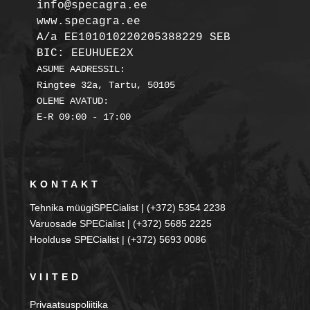
info@specagra.ee

A/a EE101010220205388229 SEB

BIC: EEUHUEE2X
ASUME AADRESSIL:

Ringtee 32a, Tartu, 50105

OLEME AVATUD:

KONTAKT
Tehnika müügiSPECialist | (+372) 5354 2238
Varuosade SPECialist | (+372) 5685 2225
Hoolduse SPECialist | (+372) 5693 0086
VIITED
Privaatsuspoliitika