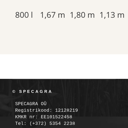
800 l
1,67 m
1,80 m
1,13 m
© SPECAGRA
SPECAGRA OÜ
Registrikood: 12128219

KMKR nr: EE101522458
Tel: (+372) 5354 2238
