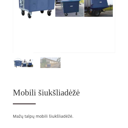
Mobili šiukšliadėžė
Mažų talpų mobili šiukšliadėžė.