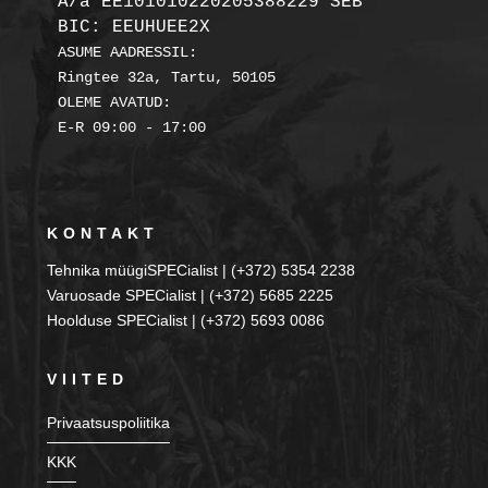
A/a EE101010220205388229 SEB

BIC: EEUHUEE2X
ASUME AADRESSIL:

Ringtee 32a, Tartu, 50105

OLEME AVATUD:

KONTAKT
Tehnika müügiSPECialist | (+372) 5354 2238
Varuosade SPECialist | (+372) 5685 2225
Hoolduse SPECialist | (+372) 5693 0086
VIITED
Privaatsuspoliitika
KKK