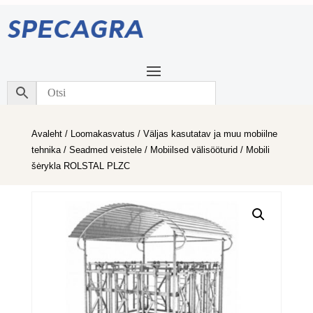
Avaleht
/
Loomakasvatus
/
Väljas kasutatav ja muu mobiilne
tehnika
/
Seadmed veistele
/
Mobiilsed välisööturid
/ Mobili
šėrykla ROLSTAL PLZC