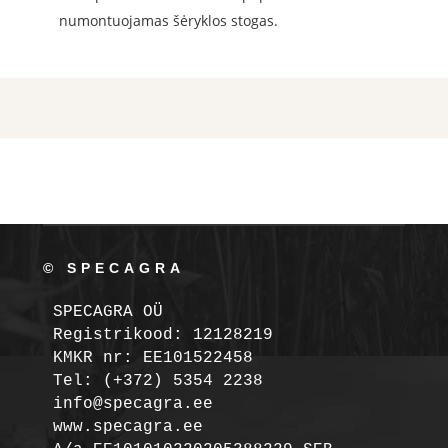
numontuojamas šėryklos stogas.
© SPECAGRA
SPECAGRA OÜ
Registrikood: 12128219

KMKR nr: EE101522458
Tel: (+372) 5354 2238

info@specagra.ee
