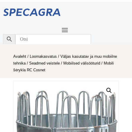
Avaleht
/
Loomakasvatus
/
Väljas kasutatav ja muu mobiilne
tehnika
/
Seadmed veistele
/
Mobiilsed välisööturid
/ Mobili
šėrykla RC Cosnet