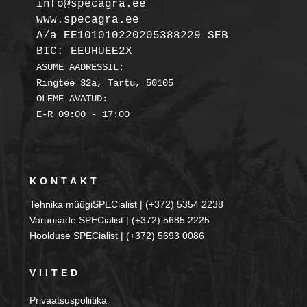
info@specagra.ee

A/a EE101010220205388229 SEB

BIC: EEUHUEE2X
ASUME AADRESSIL:

Ringtee 32a, Tartu, 50105

OLEME AVATUD:

KONTAKT
Tehnika müügiSPECialist | (+372) 5354 2238
Varuosade SPECialist | (+372) 5685 2225
Hoolduse SPECialist | (+372) 5693 0086
VIITED
Privaatsuspoliitika